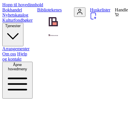
Hopp til hovedinnhold
Bokhandel
Bibliotekenes
Huskelister
Handle
Nyhetskatalog
Kulturfondbøker
Tjenester
Arrangementer
Om oss
Hjelp
og kontakt
Åpne
hovedmeny