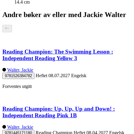
14.4 cm
Andre bøker av eller med Jackie Walter
Reading Champion: The Swimming Lesson :
Independent Reading Yellow 3
Walter, Jackie
Heftet
08.07.2027
Engelsk
9781526384782
Forventes utgitt
Reading Champion: Up, Up, Up and Down! :
Independent Reading Pink 1B
Walter, Jackie
Reading Champion
Heftet
08.04.2027
Engelsk
9781445171180