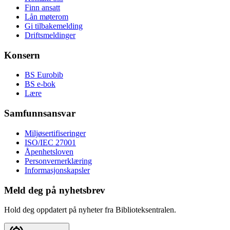
Finn ansatt
Lån møterom
Gi tilbakemelding
Driftsmeldinger
Konsern
BS Eurobib
BS e-bok
Lære
Samfunnsansvar
Miljøsertifiseringer
ISO/IEC 27001
Åpenhetsloven
Personvernerklæring
Informasjonskapsler
Meld deg på nyhetsbrev
Hold deg oppdatert på nyheter fra Biblioteksentralen.