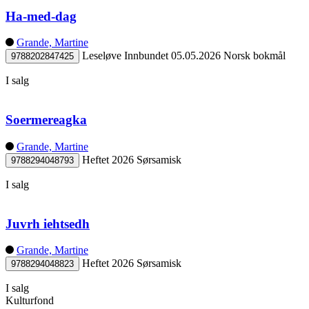
Ha-med-dag
Grande, Martine
Leseløve
Innbundet
05.05.2026
Norsk bokmål
9788202847425
I salg
Soermereagka
Grande, Martine
Heftet
2026
Sørsamisk
9788294048793
I salg
Juvrh iehtsedh
Grande, Martine
Heftet
2026
Sørsamisk
9788294048823
I salg
Kulturfond