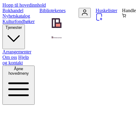
Hopp til hovedinnhold
Bokhandel
Bibliotekenes
Huskelister
Handle
Nyhetskatalog
Kulturfondbøker
Tjenester
Arrangementer
Om oss
Hjelp
og kontakt
Åpne
hovedmeny