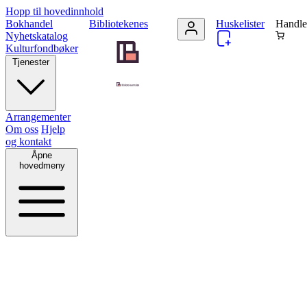
Hopp til hovedinnhold
Bokhandel
Bibliotekenes
Huskelister
Handle
Nyhetskatalog
Kulturfondbøker
Tjenester
Arrangementer
Om oss
Hjelp
og kontakt
Åpne
hovedmeny