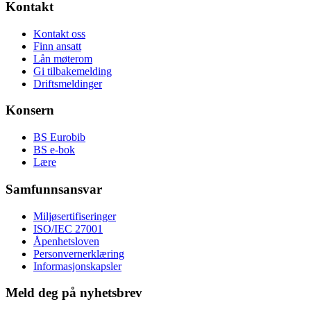
Kontakt
Kontakt oss
Finn ansatt
Lån møterom
Gi tilbakemelding
Driftsmeldinger
Konsern
BS Eurobib
BS e-bok
Lære
Samfunnsansvar
Miljøsertifiseringer
ISO/IEC 27001
Åpenhetsloven
Personvernerklæring
Informasjonskapsler
Meld deg på nyhetsbrev