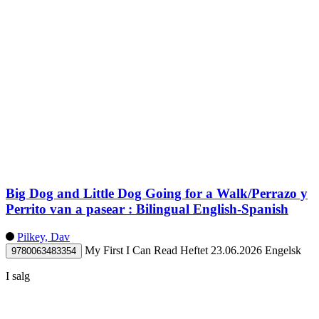
Big Dog and Little Dog Going for a Walk/Perrazo y
Perrito van a pasear : Bilingual English-Spanish
Pilkey, Dav
My First I Can Read
Heftet
23.06.2026
Engelsk
9780063483354
I salg