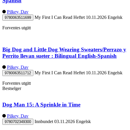
Spanish
Pilkey, Dav
My First I Can Read
Heftet
10.11.2026
Engelsk
9780063511699
Forventes utgitt
Big Dog and Little Dog Wearing Sweaters/Perrazo y
Perrito llevan sueter : Bilingual English-Spanish
Pilkey, Dav
My First I Can Read
Heftet
10.11.2026
Engelsk
9780063511712
Forventes utgitt
Bestselger
Dog Man 15: A Sprinkle in Time
Pilkey, Dav
Innbundet
03.11.2026
Engelsk
9780702349300