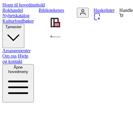
Hopp til hovedinnhold
Bokhandel
Bibliotekenes
Huskelister
Handle
Nyhetskatalog
Kulturfondbøker
Tjenester
Arrangementer
Om oss
Hjelp
og kontakt
Åpne
hovedmeny