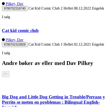
Pilkey, Dav
Cat Kid Comic Club 2
Heftet
08.12.2022
Engelsk
9780702318740
I salg
Cat kid comic club
Pilkey, Dav
Cat Kid Comic Club 1
Heftet
02.12.2021
Engelsk
9780702310928
I salg
Andre bøker av eller med Dav Pilkey
Big Dog and Little Dog Getting in Trouble/Perrazo y
Perrito se meten en problemas : Bilingual English-