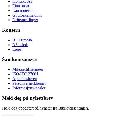
Kontakt oss
Finn ansatt
Lån møterom
Gi tilbakemelding
Driftsmeldinger
Konsern
BS Eurobib
BS e-bok
Lære
Samfunnsansvar
Miljøsertifiseringer
ISO/IEC 27001
Åpenhetsloven
Personvernerklæring
Informasjonskapsler
Meld deg på nyhetsbrev
Hold deg oppdatert på nyheter fra Biblioteksentralen.