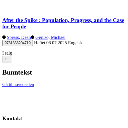
After the Spike : Population, Progress, and the Case
for People
Spears, Dean
Geruso, Michael
Heftet
08.07.2025
Engelsk
9781668204719
I salg
Bunntekst
Gå til hovedsiden
Kontakt