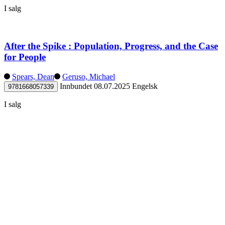
I salg
After the Spike : Population, Progress, and the Case
for People
Spears, Dean
Geruso, Michael
Innbundet
08.07.2025
Engelsk
9781668057339
I salg