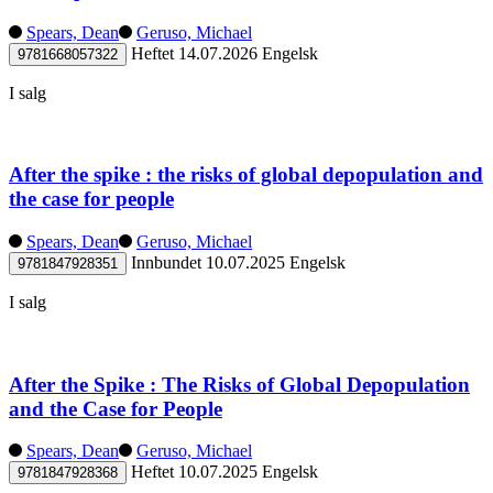
Spears, Dean
Geruso, Michael
Heftet
14.07.2026
Engelsk
9781668057322
I salg
After the spike : the risks of global depopulation and
the case for people
Spears, Dean
Geruso, Michael
Innbundet
10.07.2025
Engelsk
9781847928351
I salg
After the Spike : The Risks of Global Depopulation
and the Case for People
Spears, Dean
Geruso, Michael
Heftet
10.07.2025
Engelsk
9781847928368