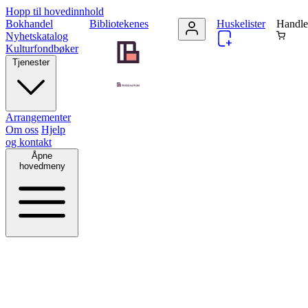
Hopp til hovedinnhold
Bokhandel
Bibliotekenes
Huskelister
Handle
Nyhetskatalog
Kulturfondbøker
Tjenester
Arrangementer
Om oss
Hjelp
og kontakt
Åpne
hovedmeny