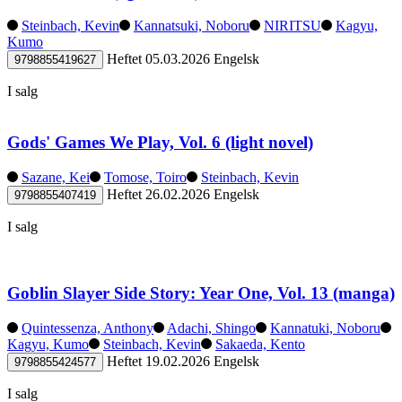
Steinbach, Kevin
Kannatsuki, Noboru
NIRITSU
Kagyu,
Kumo
Heftet
05.03.2026
Engelsk
9798855419627
I salg
Gods' Games We Play, Vol. 6 (light novel)
Sazane, Kei
Tomose, Toiro
Steinbach, Kevin
Heftet
26.02.2026
Engelsk
9798855407419
I salg
Goblin Slayer Side Story: Year One, Vol. 13 (manga)
Quintessenza, Anthony
Adachi, Shingo
Kannatuki, Noboru
Kagyu, Kumo
Steinbach, Kevin
Sakaeda, Kento
Heftet
19.02.2026
Engelsk
9798855424577
I salg