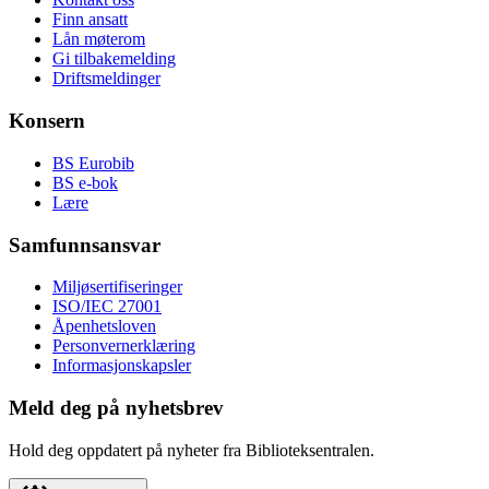
Finn ansatt
Lån møterom
Gi tilbakemelding
Driftsmeldinger
Konsern
BS Eurobib
BS e-bok
Lære
Samfunnsansvar
Miljøsertifiseringer
ISO/IEC 27001
Åpenhetsloven
Personvernerklæring
Informasjonskapsler
Meld deg på nyhetsbrev
Hold deg oppdatert på nyheter fra Biblioteksentralen.