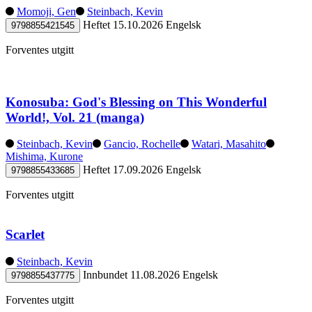
Momoji, Gen
Steinbach, Kevin
Heftet
15.10.2026
Engelsk
9798855421545
Forventes utgitt
Konosuba: God's Blessing on This Wonderful
World!, Vol. 21 (manga)
Steinbach, Kevin
Gancio, Rochelle
Watari, Masahito
Mishima, Kurone
Heftet
17.09.2026
Engelsk
9798855433685
Forventes utgitt
Scarlet
Steinbach, Kevin
Innbundet
11.08.2026
Engelsk
9798855437775
Forventes utgitt