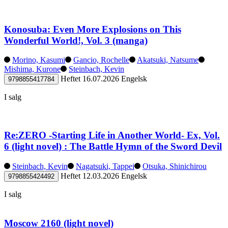
Konosuba: Even More Explosions on This
Wonderful World!, Vol. 3 (manga)
Morino, Kasumi
Gancio, Rochelle
Akatsuki, Natsume
Mishima, Kurone
Steinbach, Kevin
Heftet
16.07.2026
Engelsk
9798855417784
I salg
Re:ZERO -Starting Life in Another World- Ex, Vol.
6 (light novel) : The Battle Hymn of the Sword Devil
Steinbach, Kevin
Nagatsuki, Tappei
Otsuka, Shinichirou
Heftet
12.03.2026
Engelsk
9798855424492
I salg
Moscow 2160 (light novel)