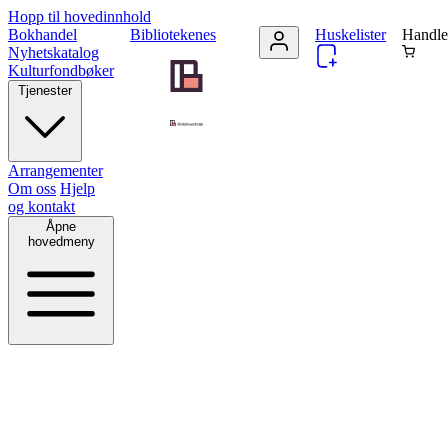
Hopp til hovedinnhold
Bokhandel
Bibliotekenes
Huskelister
Handle
Nyhetskatalog
Kulturfondbøker
Tjenester
Arrangementer
Om oss
Hjelp
og kontakt
Åpne
hovedmeny