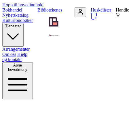
Hopp til hovedinnhold
Bokhandel
Bibliotekenes
Huskelister
Handle
Nyhetskatalog
Kulturfondbøker
Tjenester
Arrangementer
Om oss
Hjelp
og kontakt
Åpne
hovedmeny