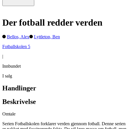
Der fotball redder verden
Bellos, Alex
Lyttleton, Ben
Fotballskolen 5
|
Innbundet
I salg
Handlinger
Beskrivelse
Omtale
Serien Fotballskolen forklarer verden gjennom fotball. Denne serien
er pakket med fascinerende fakta. Du vil lære masse om fotball, men