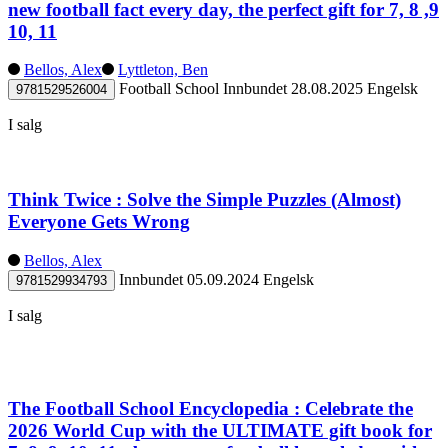
new football fact every day, the perfect gift for 7, 8 ,9
10, 11
Bellos, Alex
Lyttleton, Ben
Football School
Innbundet
28.08.2025
Engelsk
9781529526004
I salg
Think Twice : Solve the Simple Puzzles (Almost)
Everyone Gets Wrong
Bellos, Alex
Innbundet
05.09.2024
Engelsk
9781529934793
I salg
The Football School Encyclopedia : Celebrate the
2026 World Cup with the ULTIMATE gift book for