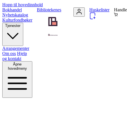
Hopp til hovedinnhold
Bokhandel
Bibliotekenes
Huskelister
Handle
Nyhetskatalog
Kulturfondbøker
Tjenester
Arrangementer
Om oss
Hjelp
og kontakt
Åpne
hovedmeny