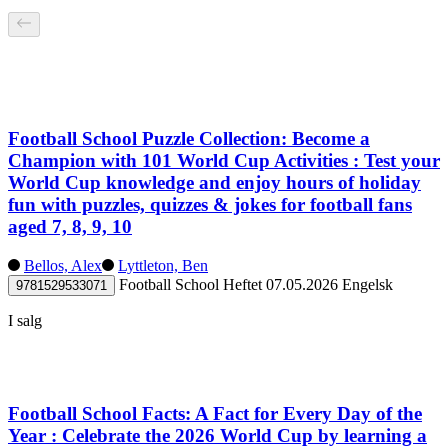
Football School Puzzle Collection: Become a
Champion with 101 World Cup Activities : Test your
World Cup knowledge and enjoy hours of holiday
fun with puzzles, quizzes & jokes for football fans
aged 7, 8, 9, 10
Bellos, Alex
Lyttleton, Ben
Football School
Heftet
07.05.2026
Engelsk
9781529533071
I salg
Football School Facts: A Fact for Every Day of the
Year : Celebrate the 2026 World Cup by learning a