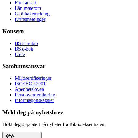
Finn ansatt
Lån møterom
Gi tilbakemelding
Driftsmeldinger
Konsern
BS Eurobib
BS e-bok
Lære
Samfunnsansvar
Miljøsertifiseringer
ISO/IEC 27001
Åpenhetsloven
Personvernerklæring
Informasjonskapsler
Meld deg på nyhetsbrev
Hold deg oppdatert på nyheter fra Biblioteksentralen.