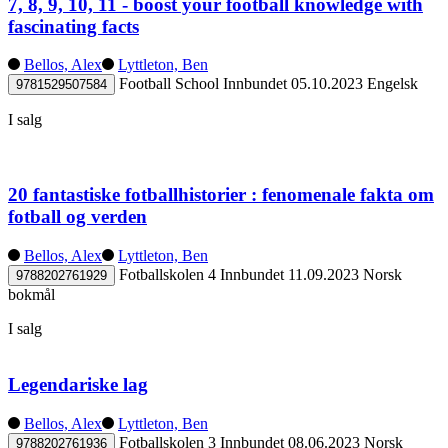
7, 8, 9, 10, 11 - boost your football knowledge with
fascinating facts
Bellos, Alex
Lyttleton, Ben
Football School
Innbundet
05.10.2023
Engelsk
9781529507584
I salg
20 fantastiske fotballhistorier : fenomenale fakta om
fotball og verden
Bellos, Alex
Lyttleton, Ben
Fotballskolen 4
Innbundet
11.09.2023
Norsk
9788202761929
bokmål
I salg
Legendariske lag
Bellos, Alex
Lyttleton, Ben
Fotballskolen 3
Innbundet
08.06.2023
Norsk
9788202761936