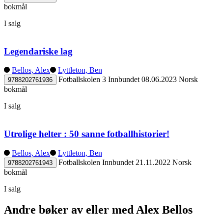
bokmål
I salg
Legendariske lag
Bellos, Alex
Lyttleton, Ben
Fotballskolen 3
Innbundet
08.06.2023
Norsk
9788202761936
bokmål
I salg
Utrolige helter : 50 sanne fotballhistorier!
Bellos, Alex
Lyttleton, Ben
Fotballskolen
Innbundet
21.11.2022
Norsk
9788202761943
bokmål
I salg
Andre bøker av eller med Alex Bellos