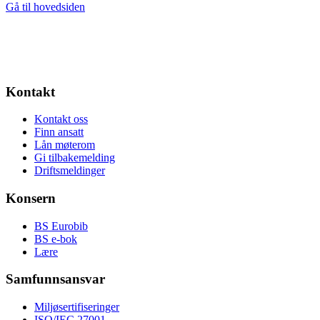
Gå til hovedsiden
Kontakt
Kontakt oss
Finn ansatt
Lån møterom
Gi tilbakemelding
Driftsmeldinger
Konsern
BS Eurobib
BS e-bok
Lære
Samfunnsansvar
Miljøsertifiseringer
ISO/IEC 27001