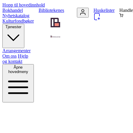
Hopp til hovedinnhold
Bokhandel
Bibliotekenes
Huskelister
Handle
Nyhetskatalog
Kulturfondbøker
Tjenester
Arrangementer
Om oss
Hjelp
og kontakt
Åpne
hovedmeny