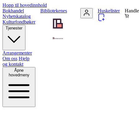
Hopp til hovedinnhold
Bokhandel
Bibliotekenes
Huskelister
Handle
Nyhetskatalog
Kulturfondbøker
Tjenester
Arrangementer
Om oss
Hjelp
og kontakt
Åpne
hovedmeny