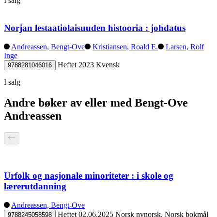
I salg
Norjan lestaatiolaisuuđen histooria : johđatus
Andreassen, Bengt-Ove
Kristiansen, Roald E.
Larsen, Rolf
Inge
Heftet
2023
Kvensk
9788281046016
I salg
Andre bøker av eller med Bengt-Ove
Andreassen
Urfolk og nasjonale minoriteter : i skole og
lærerutdanning
Andreassen, Bengt-Ove
Heftet
02.06.2025
Norsk nynorsk, Norsk bokmål
9788245058598