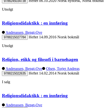
Heftet
06.10.2020
Norsk nynorsk, Norsk bokmål
9788245034738
Utsolgt
Religionsdidaktikk : en innføring
Andreassen, Bengt-Ove
Heftet
14.09.2016
Norsk bokmål
9788215027784
Utsolgt
Religion, etikk og filosofi i barnehagen
Andreassen, Bengt-Ove
Olsen, Torjer Andreas
Heftet
14.02.2014
Norsk bokmål
9788215022635
I salg
Religionsdidaktikk : en innføring
Andreassen, Bengt-Ove