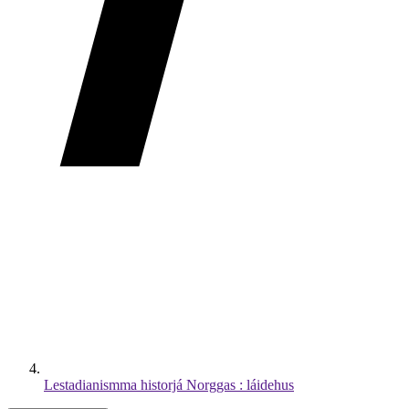
Lestadianismma historjá Norggas : láidehus