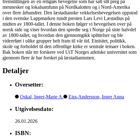
fremstillingen av en religiøs bevegelse som har satt sitt preg på
mennesker og lokalsamfunn på Nordkalotten og i Nord-Amerika
over flere århundrer. Den læstadianske vekkelsesbevegelsen oppstod
i den svenske Lappmarken rundt presten Lars Levi Læstadius på
midten av 1800-tallet. I denne boken følger vi bevegelsen over på
norsk side og viser hvordan den spredte seg i Norge på siste halvdel
av 1800-tallet, og hvordan den gjennomgikk splittelser og ble
videreført i ulike grupper helt fram til vår tid. Etnisitet, politikk,
skole og forholdet til den offentlige kirke er sentrale temaer i boken.
Bak boken står tre forskere ved UiT Norges arktiske universitet som
gjennom flere år har forsket på læstadianismen.
Detaljer
Oversetter:
Oskal, Inger-Marie A.
Eira-Andersson, Inger Anna
Utgivelsesdato:
26.01.2026
ISBN: