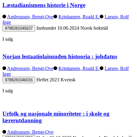
Læstadianismens historie i Norge
Andreassen, Bengt-Ove
Kristiansen, Roald E.
Larsen, Rolf
Inge
Innbundet
10.06.2024
Norsk bokmål
9788281045637
I salg
Norjan lestaatiolaisuuđen histooria : johđatus
Andreassen, Bengt-Ove
Kristiansen, Roald E.
Larsen, Rolf
Inge
Heftet
2023
Kvensk
9788281046016
I salg
Urfolk og nasjonale minoriteter : i skole og
lærerutdanning
Andreassen, Bengt-Ove