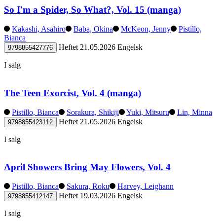
So I'm a Spider, So What?, Vol. 15 (manga)
Kakashi, Asahiro
Baba, Okina
McKeon, Jenny
Pistillo,
Bianca
Heftet
21.05.2026
Engelsk
9798855427776
I salg
The Teen Exorcist, Vol. 4 (manga)
Pistillo, Bianca
Sorakura, Shikiji
Yuki, Mitsuru
Lin, Minna
Heftet
21.05.2026
Engelsk
9798855423112
I salg
April Showers Bring May Flowers, Vol. 4
Pistillo, Bianca
Sakura, Roku
Harvey, Leighann
Heftet
19.03.2026
Engelsk
9798855412147
I salg