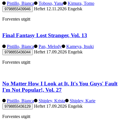
Pistillo, Bianca
Toboso, Yana
Kimura, Tomo
Heftet
12.11.2026
Engelsk
9798855439946
Forventes utgitt
Final Fantasy Lost Stranger, Vol. 13
Pistillo, Bianca
Pan, Melody
Kameya, Itsuki
Heftet
17.09.2026
Engelsk
9798855436044
Forventes utgitt
No Matter How I Look at It, It's You Guys' Fault
I'm Not Popular!, Vol. 27
Pistillo, Bianca
Shipley, Krista
Shipley, Karie
Heftet
17.09.2026
Engelsk
9798855436129
Forventes utgitt