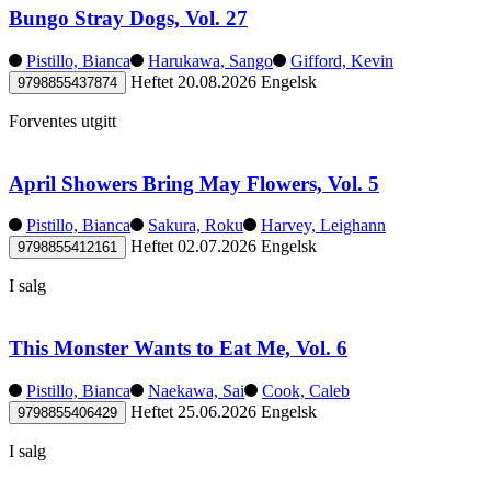
Bungo Stray Dogs, Vol. 27
Pistillo, Bianca
Harukawa, Sango
Gifford, Kevin
Heftet
20.08.2026
Engelsk
9798855437874
Forventes utgitt
April Showers Bring May Flowers, Vol. 5
Pistillo, Bianca
Sakura, Roku
Harvey, Leighann
Heftet
02.07.2026
Engelsk
9798855412161
I salg
This Monster Wants to Eat Me, Vol. 6
Pistillo, Bianca
Naekawa, Sai
Cook, Caleb
Heftet
25.06.2026
Engelsk
9798855406429
I salg