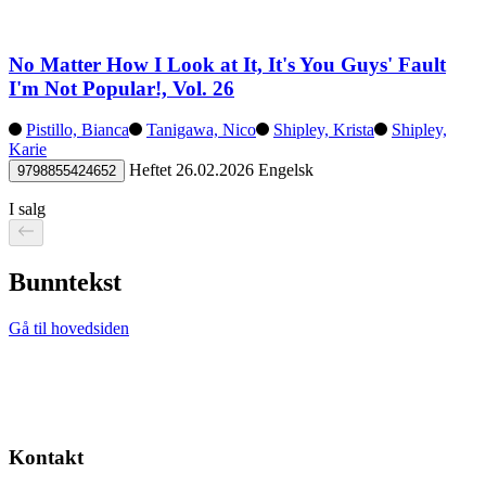
No Matter How I Look at It, It's You Guys' Fault
I'm Not Popular!, Vol. 26
Pistillo, Bianca
Tanigawa, Nico
Shipley, Krista
Shipley,
Karie
Heftet
26.02.2026
Engelsk
9798855424652
I salg
Bunntekst
Gå til hovedsiden
Kontakt