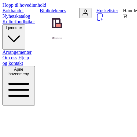
Hopp til hovedinnhold
Bokhandel
Bibliotekenes
Huskelister
Handle
Nyhetskatalog
Kulturfondbøker
Tjenester
Arrangementer
Om oss
Hjelp
og kontakt
Åpne
hovedmeny