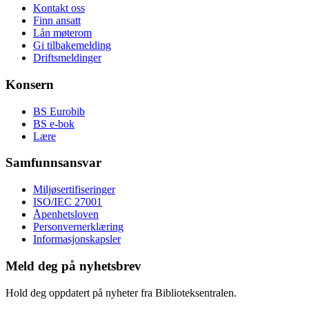
Kontakt oss
Finn ansatt
Lån møterom
Gi tilbakemelding
Driftsmeldinger
Konsern
BS Eurobib
BS e-bok
Lære
Samfunnsansvar
Miljøsertifiseringer
ISO/IEC 27001
Åpenhetsloven
Personvernerklæring
Informasjonskapsler
Meld deg på nyhetsbrev
Hold deg oppdatert på nyheter fra Biblioteksentralen.