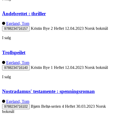
Åndebrettet : thriller
Egeland, Tom
Kristin Bye 2
Heftet
12.04.2023
Norsk bokmål
9788234716157
I salg
Trollspeilet
Egeland, Tom
Kristin Bye 1
Heftet
12.04.2023
Norsk bokmål
9788234716140
I salg
Nostradamus' testamente : spenningsroman
Egeland, Tom
Bjørn Beltø-serien 4
Heftet
30.03.2023
Norsk
9788234716102
bokmål