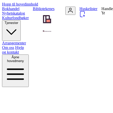
Hopp til hovedinnhold
Bokhandel
Bibliotekenes
Huskelister
Handle
Nyhetskatalog
Kulturfondbøker
Tjenester
Arrangementer
Om oss
Hjelp
og kontakt
Åpne
hovedmeny