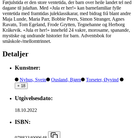
Førjulstida er den store ventetida, der barn over heile landet tel ned
dagane til julaftan. Med «Jula er her!» kan barnefamiliar fylle
ventetida med framtidas juleklassikarar, med bidrag frå blant andre
Maja Lunde, Maria Parr, Bobbie Peers, Simon Stranger, Agnes
Ravatn, Tom Egeland, Frode Grytten, Tegnehanne og Herborg
Kråkevik. «Jula er her!» inneheld 24 vakre, morosame, spanande,
mystiske og undrande historier for barn. Adventsbok for
småskole-/mellomtrinnet.
Detaljer
Kunstner:
Nyhus, Svein
Ousland, Bjørn
Torseter, Øyvind
+ 18
Utgivelsesdato:
18.10.2022
ISBN:
9788234009648