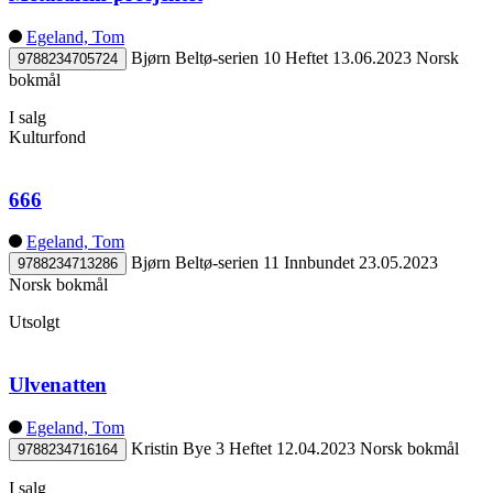
Egeland, Tom
Bjørn Beltø-serien 10
Heftet
13.06.2023
Norsk
9788234705724
bokmål
I salg
Kulturfond
666
Egeland, Tom
Bjørn Beltø-serien 11
Innbundet
23.05.2023
9788234713286
Norsk bokmål
Utsolgt
Ulvenatten
Egeland, Tom
Kristin Bye 3
Heftet
12.04.2023
Norsk bokmål
9788234716164
I salg