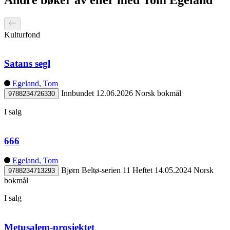
Kulturfond
Satans segl
Egeland, Tom
Innbundet
12.06.2026
Norsk bokmål
9788234726330
I salg
666
Egeland, Tom
Bjørn Beltø-serien 11
Heftet
14.05.2024
Norsk
9788234713293
bokmål
I salg
Metusalem-prosjektet