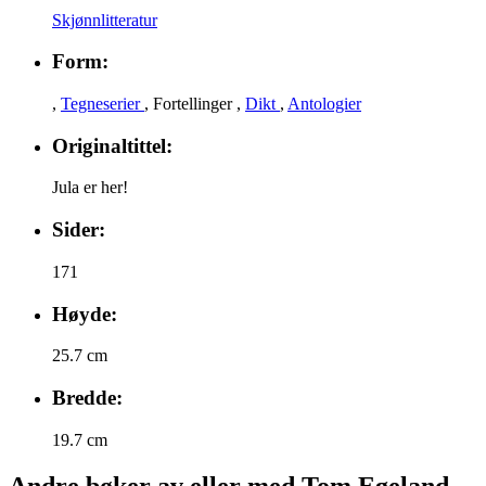
Skjønnlitteratur
Form:
,
Tegneserier
,
Fortellinger
,
Dikt
,
Antologier
Originaltittel:
Jula er her!
Sider:
171
Høyde:
25.7 cm
Bredde:
19.7 cm
Andre bøker av eller med Tom Egeland