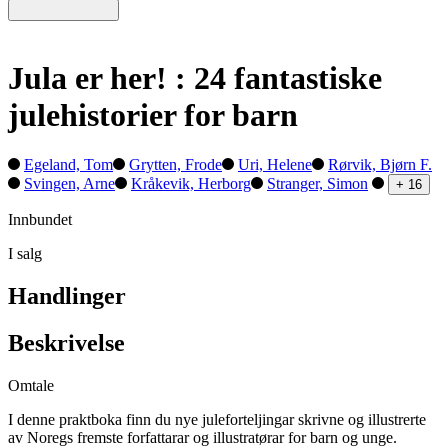
Jula er her! : 24 fantastiske
julehistorier for barn
Egeland, Tom
Grytten, Frode
Uri, Helene
Rørvik, Bjørn F.
Svingen, Arne
Kråkevik, Herborg
Stranger, Simon
+ 16
Innbundet
I salg
Handlinger
Beskrivelse
Omtale
I denne praktboka finn du nye juleforteljingar skrivne og illustrerte
av Noregs fremste forfattarar og illustratørar for barn og unge.