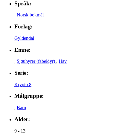
Språk:
,
Norsk bokmål
Forlag:
Gyldendal
Emne:
,
Sjøuhyrer (fabeldyr)
,
Hav
Serie:
Krypto 8
Målgruppe:
,
Barn
Alder:
9 - 13