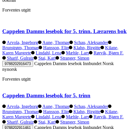
bokmål
Forventes utgitt
Cappelen Damms lesebok for 5. trinn. Lærarens bok
Arvola, Ingeborg
Aune, Thomas
Schau, Aleksander
Brunstrøm, Thomas
Hansson, Elin
Klahn, Birgitte
Kilane,
Karen Margrete
Lindahl, Lena
Mæhle, Lars
Rørvik, Bjørn F.
Sharif, Gulraiz
Stai, Kari
Stranger, Simon
Cappelen Damms lesebok
Innbundet
Norsk
9788202916473
nynorsk
Forventes utgitt
Cappelen Damms lesebok for 5. trinn
Arvola, Ingeborg
Aune, Thomas
Schau, Aleksander
Brunstrøm, Thomas
Hansson, Elin
Klahn, Birgitte
Kilane,
Karen Margrete
Lindahl, Lena
Mæhle, Lars
Rørvik, Bjørn F.
Sharif, Gulraiz
Stai, Kari
Stranger, Simon
Cappelen Damms lesebok
Innbundet
Norsk
9788202911461