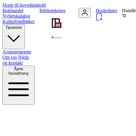
Hopp til hovedinnhold
Bokhandel
Bibliotekenes
Huskelister
Handle
Nyhetskatalog
Kulturfondbøker
Tjenester
Arrangementer
Om oss
Hjelp
og kontakt
Åpne
hovedmeny