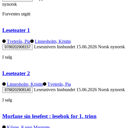
nynorsk
Forventes utgitt
Leseteater 1
Tveterås, Pia
Linnesholm, Kristin
Leseunivers
Innbundet
15.06.2026
Norsk nynorsk
9788202908157
I salg
Leseteater 2
Linnesholm, Kristin
Tveterås, Pia
Leseunivers
Innbundet
15.06.2026
Norsk nynorsk
9788202908140
I salg
Morfane sin lesefest : lesebok for 1. trinn
Kilane, Karen Margrete