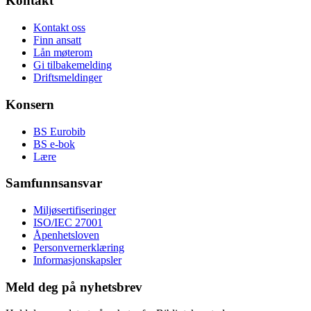
Kontakt
Kontakt oss
Finn ansatt
Lån møterom
Gi tilbakemelding
Driftsmeldinger
Konsern
BS Eurobib
BS e-bok
Lære
Samfunnsansvar
Miljøsertifiseringer
ISO/IEC 27001
Åpenhetsloven
Personvernerklæring
Informasjonskapsler
Meld deg på nyhetsbrev