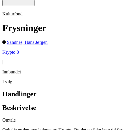
Kulturfond
Frysninger
Sandnes, Hans Jørgen
Krypto 8
|
Innbundet
I salg
Handlinger
Beskrivelse
Omtale
Ophelia er den nye lederen av Krypto. Og det tar ikke lang tid før