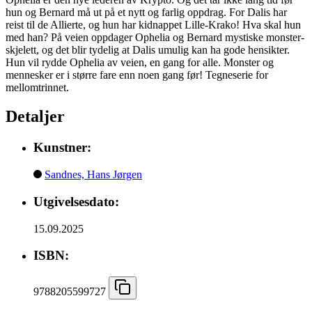
hun og Bernard må ut på et nytt og farlig oppdrag. For Dalis har
reist til de Allierte, og hun har kidnappet Lille-Krako! Hva skal hun
med han? På veien oppdager Ophelia og Bernard mystiske monster-
skjelett, og det blir tydelig at Dalis umulig kan ha gode hensikter.
Hun vil rydde Ophelia av veien, en gang for alle. Monster og
mennesker er i større fare enn noen gang før! Tegneserie for
mellomtrinnet.
Detaljer
Kunstner:
Sandnes, Hans Jørgen
Utgivelsesdato:
15.09.2025
ISBN:
9788205599727