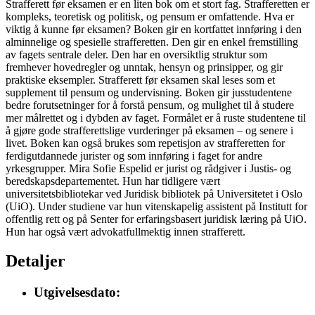
Strafferett før eksamen er en liten bok om et stort fag. Strafferetten er
kompleks, teoretisk og politisk, og pensum er omfattende. Hva er
viktig å kunne før eksamen? Boken gir en kortfattet innføring i den
alminnelige og spesielle strafferetten. Den gir en enkel fremstilling
av fagets sentrale deler. Den har en oversiktlig struktur som
fremhever hovedregler og unntak, hensyn og prinsipper, og gir
praktiske eksempler. Strafferett før eksamen skal leses som et
supplement til pensum og undervisning. Boken gir jusstudentene
bedre forutsetninger for å forstå pensum, og mulighet til å studere
mer målrettet og i dybden av faget. Formålet er å ruste studentene til
å gjøre gode strafferettslige vurderinger på eksamen – og senere i
livet. Boken kan også brukes som repetisjon av strafferetten for
ferdigutdannede jurister og som innføring i faget for andre
yrkesgrupper. Mira Sofie Espelid er jurist og rådgiver i Justis- og
beredskapsdepartementet. Hun har tidligere vært
universitetsbibliotekar ved Juridisk bibliotek på Universitetet i Oslo
(UiO). Under studiene var hun vitenskapelig assistent på Institutt for
offentlig rett og på Senter for erfaringsbasert juridisk læring på UiO.
Hun har også vært advokatfullmektig innen strafferett.
Detaljer
Utgivelsesdato: