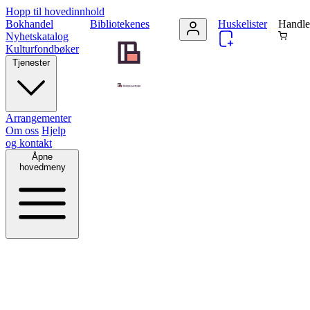
Hopp til hovedinnhold
Bokhandel
Bibliotekenes
Huskelister
Handle
Nyhetskatalog
Kulturfondbøker
Tjenester
Arrangementer
Om oss
Hjelp
og kontakt
Åpne
hovedmeny