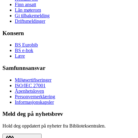
Finn ansatt
Lån møterom
Gi tilbakemelding
Driftsmeldinger
Konsern
BS Eurobib
BS e-bok
Lære
Samfunnsansvar
Miljøsertifiseringer
ISO/IEC 27001
Åpenhetsloven
Personvernerklæring
Informasjonskapsler
Meld deg på nyhetsbrev
Hold deg oppdatert på nyheter fra Biblioteksentralen.