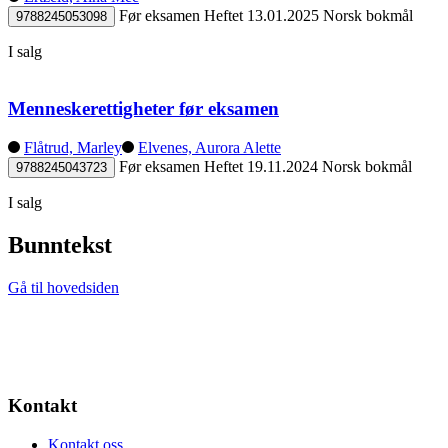
Før eksamen
Heftet
13.01.2025
Norsk bokmål
9788245053098
I salg
Menneskerettigheter før eksamen
Flåtrud, Marley
Elvenes, Aurora Alette
Før eksamen
Heftet
19.11.2024
Norsk bokmål
9788245043723
I salg
Bunntekst
Gå til hovedsiden
Kontakt
Kontakt oss