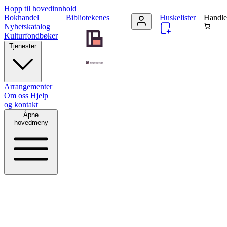
Hopp til hovedinnhold
Bokhandel
Bibliotekenes
Huskelister
Handle
Nyhetskatalog
Kulturfondbøker
Tjenester
Arrangementer
Om oss
Hjelp
og kontakt
Åpne
hovedmeny