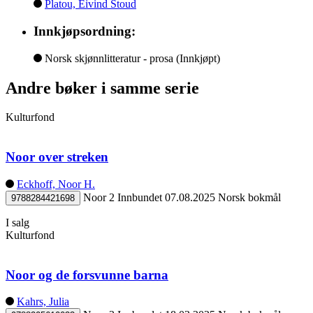
Platou, Eivind Stoud
Innkjøpsordning:
Norsk skjønnlitteratur - prosa
(Innkjøpt)
Andre bøker i samme serie
Kulturfond
Noor over streken
Eckhoff, Noor H.
Noor 2
Innbundet
07.08.2025
Norsk bokmål
9788284421698
I salg
Kulturfond
Noor og de forsvunne barna
Kahrs, Julia