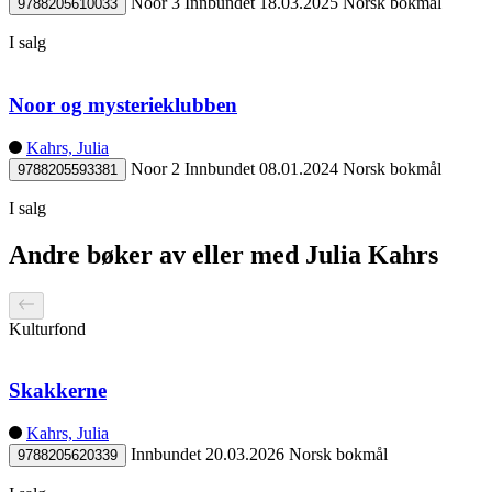
Noor 3
Innbundet
18.03.2025
Norsk bokmål
9788205610033
I salg
Noor og mysterieklubben
Kahrs, Julia
Noor 2
Innbundet
08.01.2024
Norsk bokmål
9788205593381
I salg
Andre bøker av eller med Julia Kahrs
Kulturfond
Skakkerne
Kahrs, Julia
Innbundet
20.03.2026
Norsk bokmål
9788205620339