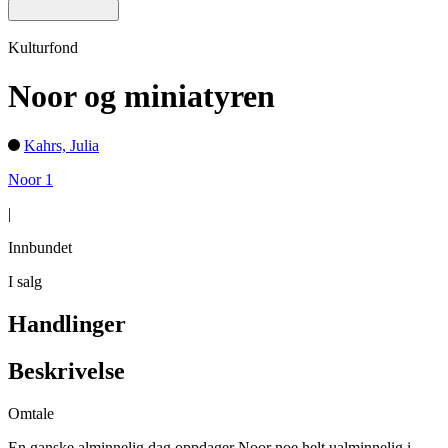
Kulturfond
Noor og miniatyren
Kahrs, Julia
Noor 1
|
Innbundet
I salg
Handlinger
Beskrivelse
Omtale
En ganske alminnelig dag oppdager Noor noe helt ualminnelig i