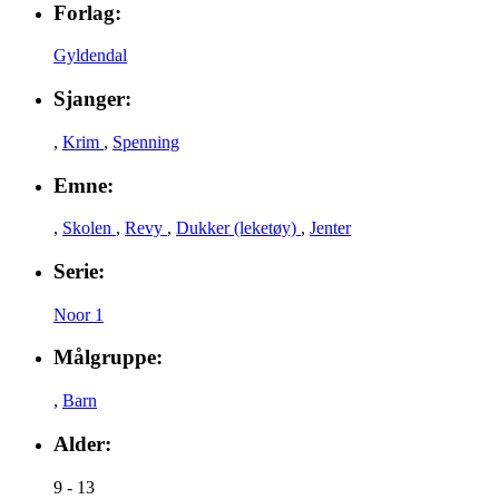
Forlag:
Gyldendal
Sjanger:
,
Krim
,
Spenning
Emne:
,
Skolen
,
Revy
,
Dukker (leketøy)
,
Jenter
Serie:
Noor 1
Målgruppe:
,
Barn
Alder:
9 - 13