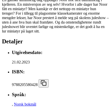
kjelleren. En miniversjon av seg selv! Hvorfor i alle dager har Noor
fått en miniatyr? Men kanskje er det nettopp en miniatyr hun
trenger? For i tillegg til plagsomme klassekamerater og enorme
mengder lekser, har Noor prestert å melde seg på skolens juleshow –
uten å ane hva hun skal framføre. Og da omstendighetene rundt
juleshowet blir uventet farlige og mistenkelige, er det godt å ha en
lur miniatyr på laget sitt.
Detaljer
Utgivelsesdato:
21.02.2023
ISBN:
9788205580428
Språk:
,
Norsk bokmål