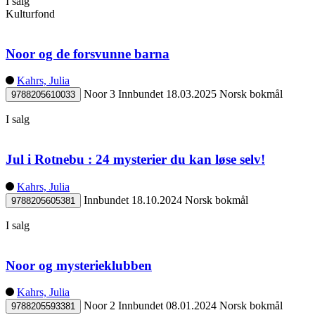
I salg
Kulturfond
Noor og de forsvunne barna
Kahrs, Julia
Noor 3
Innbundet
18.03.2025
Norsk bokmål
9788205610033
I salg
Jul i Rotnebu : 24 mysterier du kan løse selv!
Kahrs, Julia
Innbundet
18.10.2024
Norsk bokmål
9788205605381
I salg
Noor og mysterieklubben
Kahrs, Julia
Noor 2
Innbundet
08.01.2024
Norsk bokmål
9788205593381