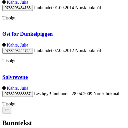
Kahrs, Julia
Innbundet
01.09.2014
Norsk bokmål
9788205454163
Utsolgt
Øst for Dunkelpiggen
Kahrs, Julia
Innbundet
07.05.2012
Norsk bokmål
9788205422742
Utsolgt
Sølvrevene
Kahrs, Julia
Les høyt!
Innbundet
28.04.2009
Norsk bokmål
9788205388857
Utsolgt
Bunntekst