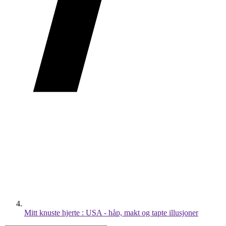
Mitt knuste hjerte : USA - håp, makt og tapte illusjoner