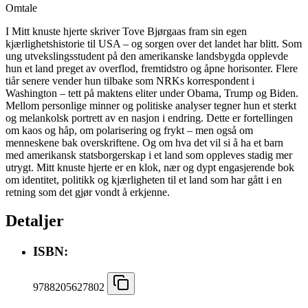
Omtale
I Mitt knuste hjerte skriver Tove Bjørgaas fram sin egen
kjærlighetshistorie til USA – og sorgen over det landet har blitt. Som
ung utvekslingsstudent på den amerikanske landsbygda opplevde
hun et land preget av overflod, fremtidstro og åpne horisonter. Flere
tiår senere vender hun tilbake som NRKs korrespondent i
Washington – tett på maktens eliter under Obama, Trump og Biden.
Mellom personlige minner og politiske analyser tegner hun et sterkt
og melankolsk portrett av en nasjon i endring. Dette er fortellingen
om kaos og håp, om polarisering og frykt – men også om
menneskene bak overskriftene. Og om hva det vil si å ha et barn
med amerikansk statsborgerskap i et land som oppleves stadig mer
utrygt. Mitt knuste hjerte er en klok, nær og dypt engasjerende bok
om identitet, politikk og kjærligheten til et land som har gått i en
retning som det gjør vondt å erkjenne.
Detaljer
ISBN:
9788205627802