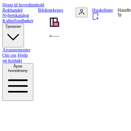
Hopp til hovedinnhold
Bokhandel
Bibliotekenes
Huskelister
Handle
Nyhetskatalog
Kulturfondbøker
Tjenester
Arrangementer
Om oss
Hjelp
og kontakt
Åpne
hovedmeny