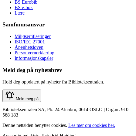
BS Eurobib
BS e-bok
Lære
Samfunnsansvar
Miljøsertifiseringer
ISO/IEC 27001
Åpenhetsloven
Personvernerklæring
Informasjonskapsler
Meld deg på nyhetsbrev
Hold deg oppdatert på nyheter fra Biblioteksentralen.
Meld meg på
Biblioteksentralen SA, Pb. 24 Alnabru, 0614 OSLO | Org.nr: 910
568 183
Denne nettsiden benytter cookies.
Les mer om cookies her.
Ansvarlig redaktør: Terje Eid-Hviding