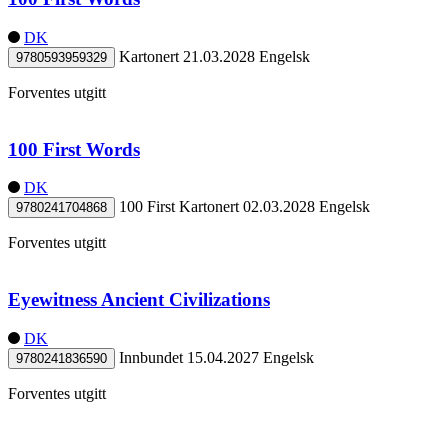
DK
Kartonert
21.03.2028
Engelsk
9780593959329
Forventes utgitt
100 First Words
DK
100 First
Kartonert
02.03.2028
Engelsk
9780241704868
Forventes utgitt
Eyewitness Ancient Civilizations
DK
Innbundet
15.04.2027
Engelsk
9780241836590
Forventes utgitt