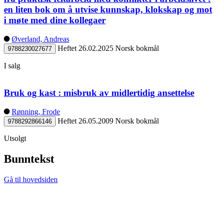
en liten bok om å utvise kunnskap, klokskap og mot
i møte med dine kollegaer
Øverland, Andreas
Heftet
26.02.2025
Norsk bokmål
9788230027677
I salg
Bruk og kast : misbruk av midlertidig ansettelse
Rønning, Frode
Heftet
26.05.2009
Norsk bokmål
9788292866146
Utsolgt
Bunntekst
Gå til hovedsiden