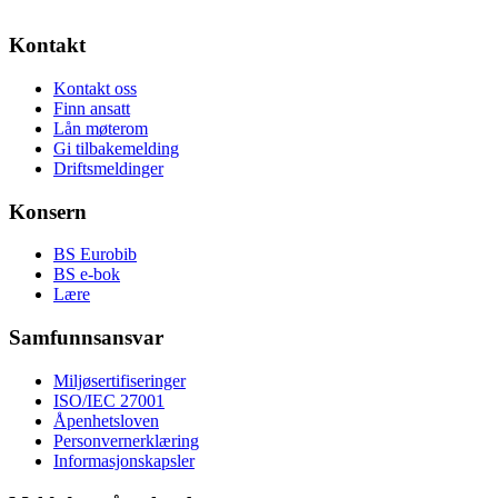
Kontakt
Kontakt oss
Finn ansatt
Lån møterom
Gi tilbakemelding
Driftsmeldinger
Konsern
BS Eurobib
BS e-bok
Lære
Samfunnsansvar
Miljøsertifiseringer
ISO/IEC 27001
Åpenhetsloven
Personvernerklæring
Informasjonskapsler