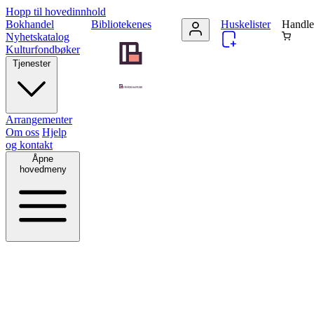
Hopp til hovedinnhold
Bokhandel
Bibliotekenes
Huskelister
Handle
Nyhetskatalog
Kulturfondbøker
Tjenester
Arrangementer
Om oss
Hjelp
og kontakt
Åpne
hovedmeny