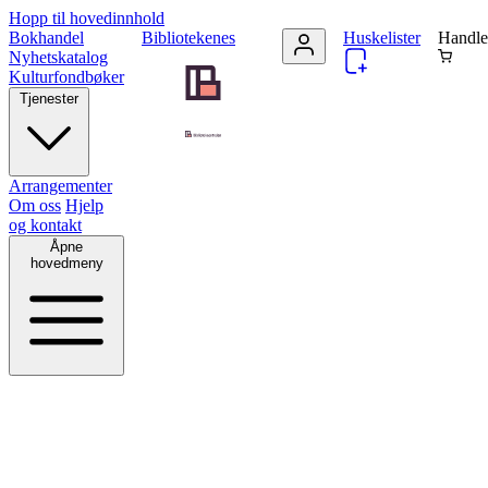
Hopp til hovedinnhold
Bokhandel
Bibliotekenes
Huskelister
Handle
Nyhetskatalog
Kulturfondbøker
Tjenester
Arrangementer
Om oss
Hjelp
og kontakt
Åpne
hovedmeny