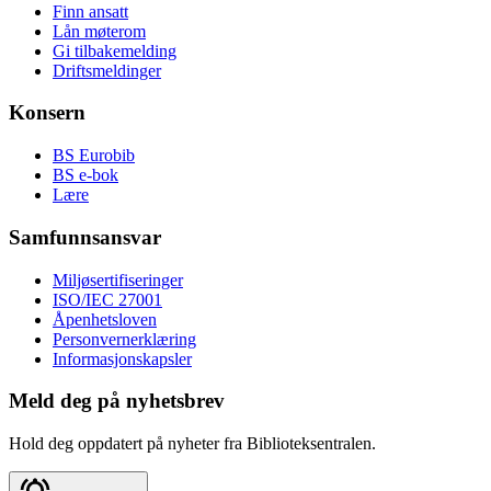
Finn ansatt
Lån møterom
Gi tilbakemelding
Driftsmeldinger
Konsern
BS Eurobib
BS e-bok
Lære
Samfunnsansvar
Miljøsertifiseringer
ISO/IEC 27001
Åpenhetsloven
Personvernerklæring
Informasjonskapsler
Meld deg på nyhetsbrev
Hold deg oppdatert på nyheter fra Biblioteksentralen.