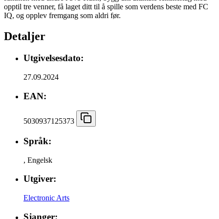
opptil tre venner, få laget ditt til å spille som verdens beste med FC
IQ, og opplev fremgang som aldri før.
Detaljer
Utgivelsesdato:
27.09.2024
EAN:
5030937125373
Språk:
,
Engelsk
Utgiver:
Electronic Arts
Sjanger: