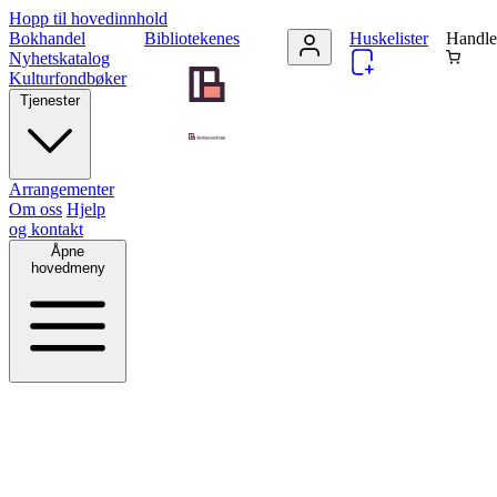
Hopp til hovedinnhold
Bokhandel
Bibliotekenes
Huskelister
Handle
Nyhetskatalog
Kulturfondbøker
Tjenester
Arrangementer
Om oss
Hjelp
og kontakt
Åpne
hovedmeny