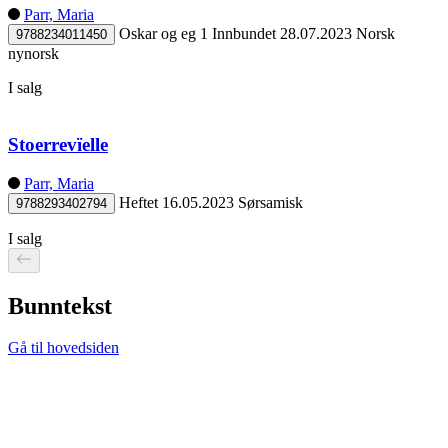
Parr, Maria
Oskar og eg 1
Innbundet
28.07.2023
Norsk
9788234011450
nynorsk
I salg
Stoerrevïelle
Parr, Maria
Heftet
16.05.2023
Sørsamisk
9788293402794
I salg
Bunntekst
Gå til hovedsiden