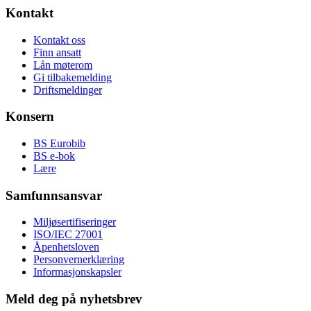
Kontakt
Kontakt oss
Finn ansatt
Lån møterom
Gi tilbakemelding
Driftsmeldinger
Konsern
BS Eurobib
BS e-bok
Lære
Samfunnsansvar
Miljøsertifiseringer
ISO/IEC 27001
Åpenhetsloven
Personvernerklæring
Informasjonskapsler
Meld deg på nyhetsbrev