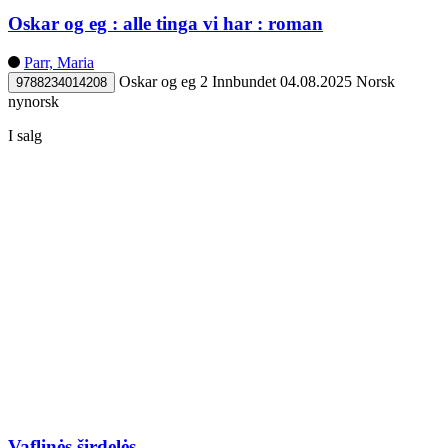
Oskar og eg : alle tinga vi har : roman
Parr, Maria
Oskar og eg 2
Innbundet
04.08.2025
Norsk
9788234014208
nynorsk
I salg
Vaflinės širdelės