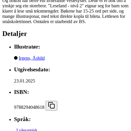
Og nokon har berre ein irriterande veslesyster. Dette er ei bok om å
ynskje seg ein storebror. "Leseland - nivå 2" eignar seg for barn som
klarer å lese små tekstmengder. Bøkene har 15-25 ord per side, og
mange illustrasjonar, med tekst direkte kopla til bileta. Lettlesen for
småskoletrinnet. Omtalen er utarbeidd av BS.
Detaljer
Illustratør:
Irgens, Åshild
Utgivelsesdato:
23.01.2025
ISBN:
9788294048618
Språk:
,
Lulesamisk