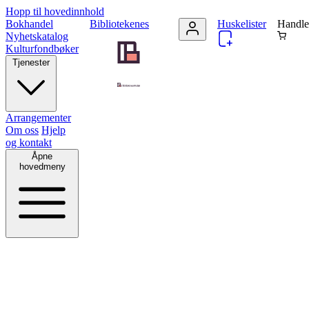
Hopp til hovedinnhold
Bokhandel
Bibliotekenes
Huskelister
Handle
Nyhetskatalog
Kulturfondbøker
Tjenester
Arrangementer
Om oss
Hjelp
og kontakt
Åpne
hovedmeny