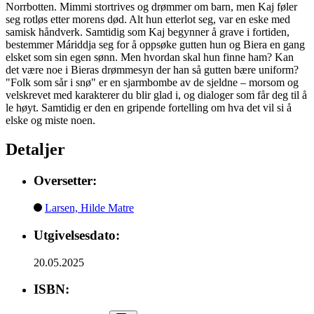
Norrbotten. Mimmi stortrives og drømmer om barn, men Kaj føler
seg rotløs etter morens død. Alt hun etterlot seg, var en eske med
samisk håndverk. Samtidig som Kaj begynner å grave i fortiden,
bestemmer Máriddja seg for å oppsøke gutten hun og Biera en gang
elsket som sin egen sønn. Men hvordan skal hun finne ham? Kan
det være noe i Bieras drømmesyn der han så gutten bære uniform?
"Folk som sår i snø" er en sjarmbombe av de sjeldne – morsom og
velskrevet med karakterer du blir glad i, og dialoger som får deg til å
le høyt. Samtidig er den en gripende fortelling om hva det vil si å
elske og miste noen.
Detaljer
Oversetter:
Larsen, Hilde Matre
Utgivelsesdato:
20.05.2025
ISBN: