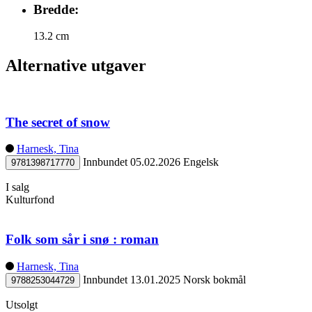
Bredde:
13.2 cm
Alternative utgaver
The secret of snow
Harnesk, Tina
Innbundet
05.02.2026
Engelsk
9781398717770
I salg
Kulturfond
Folk som sår i snø : roman
Harnesk, Tina
Innbundet
13.01.2025
Norsk bokmål
9788253044729
Utsolgt