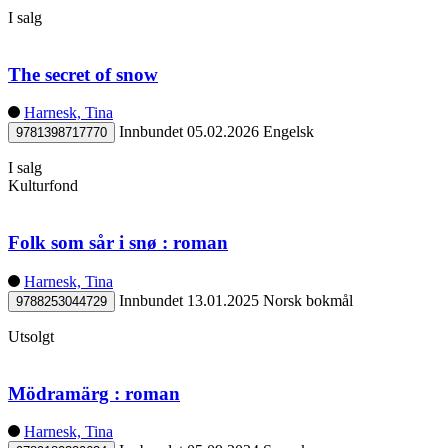
I salg
The secret of snow
Harnesk, Tina
Innbundet
05.02.2026
Engelsk
9781398717770
I salg
Kulturfond
Folk som sår i snø : roman
Harnesk, Tina
Innbundet
13.01.2025
Norsk bokmål
9788253044729
Utsolgt
Mödramärg : roman
Harnesk, Tina