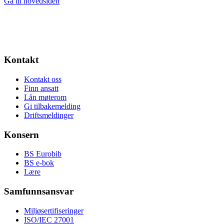
Gå til hovedsiden
Kontakt
Kontakt oss
Finn ansatt
Lån møterom
Gi tilbakemelding
Driftsmeldinger
Konsern
BS Eurobib
BS e-bok
Lære
Samfunnsansvar
Miljøsertifiseringer
ISO/IEC 27001