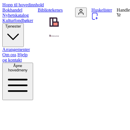
Hopp til hovedinnhold
Bokhandel
Bibliotekenes
Huskelister
Handle
Nyhetskatalog
Kulturfondbøker
Tjenester
Arrangementer
Om oss
Hjelp
og kontakt
Åpne
hovedmeny