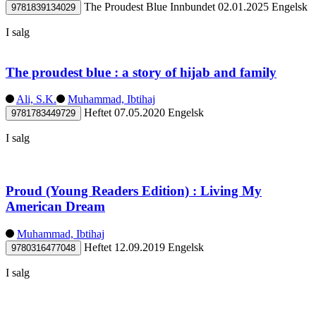
The Proudest Blue
Innbundet
02.01.2025
Engelsk
9781839134029
I salg
The proudest blue : a story of hijab and family
Ali, S.K.
Muhammad, Ibtihaj
Heftet
07.05.2020
Engelsk
9781783449729
I salg
Proud (Young Readers Edition) : Living My
American Dream
Muhammad, Ibtihaj
Heftet
12.09.2019
Engelsk
9780316477048
I salg