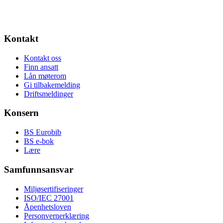
Kontakt
Kontakt oss
Finn ansatt
Lån møterom
Gi tilbakemelding
Driftsmeldinger
Konsern
BS Eurobib
BS e-bok
Lære
Samfunnsansvar
Miljøsertifiseringer
ISO/IEC 27001
Åpenhetsloven
Personvernerklæring