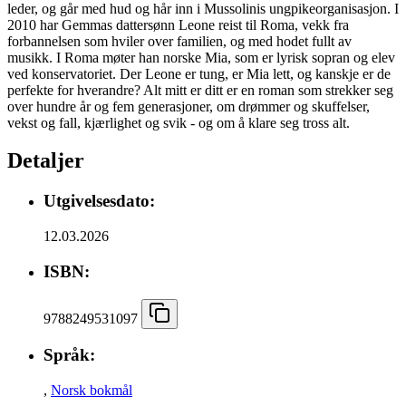
leder, og går med hud og hår inn i Mussolinis ungpikeorganisasjon. I
2010 har Gemmas dattersønn Leone reist til Roma, vekk fra
forbannelsen som hviler over familien, og med hodet fullt av
musikk. I Roma møter han norske Mia, som er lyrisk sopran og elev
ved konservatoriet. Der Leone er tung, er Mia lett, og kanskje er de
perfekte for hverandre? Alt mitt er ditt er en roman som strekker seg
over hundre år og fem generasjoner, om drømmer og skuffelser,
vekst og fall, kjærlighet og svik - og om å klare seg tross alt.
Detaljer
Utgivelsesdato:
12.03.2026
ISBN:
9788249531097
Språk:
,
Norsk bokmål