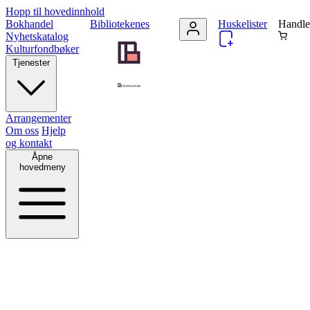
Hopp til hovedinnhold
Bokhandel
Bibliotekenes
Huskelister
Handle
Nyhetskatalog
Kulturfondbøker
Tjenester
Arrangementer
Om oss
Hjelp
og kontakt
Åpne
hovedmeny