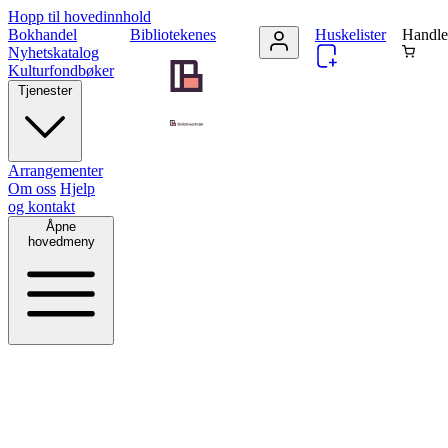
Hopp til hovedinnhold
Bokhandel
Bibliotekenes
Huskelister
Handle
Nyhetskatalog
Kulturfondbøker
Tjenester
Arrangementer
Om oss
Hjelp
og kontakt
Åpne
hovedmeny