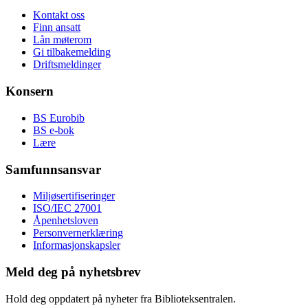
Kontakt oss
Finn ansatt
Lån møterom
Gi tilbakemelding
Driftsmeldinger
Konsern
BS Eurobib
BS e-bok
Lære
Samfunnsansvar
Miljøsertifiseringer
ISO/IEC 27001
Åpenhetsloven
Personvernerklæring
Informasjonskapsler
Meld deg på nyhetsbrev
Hold deg oppdatert på nyheter fra Biblioteksentralen.