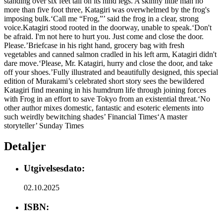
standing over six feet tall on its hind legs. A skinny little man no
more than five foot three, Katagiri was overwhelmed by the frog's
imposing bulk.‘Call me “Frog,”’ said the frog in a clear, strong
voice.Katagiri stood rooted in the doorway, unable to speak.‘Don't
be afraid. I'm not here to hurt you. Just come and close the door.
Please.’Briefcase in his right hand, grocery bag with fresh
vegetables and canned salmon cradled in his left arm, Katagiri didn't
dare move.‘Please, Mr. Katagiri, hurry and close the door, and take
off your shoes.’Fully illustrated and beautifully designed, this special
edition of Murakami’s celebrated short story sees the bewildered
Katagiri find meaning in his humdrum life through joining forces
with Frog in an effort to save Tokyo from an existential threat.‘No
other author mixes domestic, fantastic and esoteric elements into
such weirdly bewitching shades’ Financial Times‘A master
storyteller’ Sunday Times
Detaljer
Utgivelsesdato:
02.10.2025
ISBN: