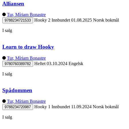
Alliansen
Tur, Míriam Bonastre
Hooky 2
Innbundet
01.08.2025
Norsk bokmål
9788234721533
I salg
Learn to draw Hooky
Tur, Míriam Bonastre
Heftet
03.10.2024
Engelsk
9780760389782
I salg
Spådommen
Tur, Míriam Bonastre
Hooky 1
Innbundet
11.09.2024
Norsk bokmål
9788234720987
I salg