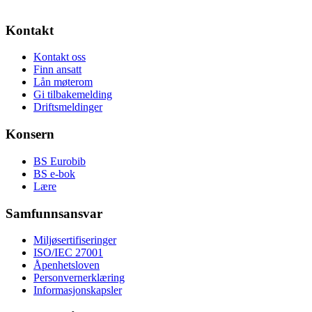
Kontakt
Kontakt oss
Finn ansatt
Lån møterom
Gi tilbakemelding
Driftsmeldinger
Konsern
BS Eurobib
BS e-bok
Lære
Samfunnsansvar
Miljøsertifiseringer
ISO/IEC 27001
Åpenhetsloven
Personvernerklæring
Informasjonskapsler