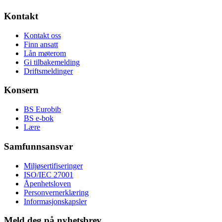
Kontakt
Kontakt oss
Finn ansatt
Lån møterom
Gi tilbakemelding
Driftsmeldinger
Konsern
BS Eurobib
BS e-bok
Lære
Samfunnsansvar
Miljøsertifiseringer
ISO/IEC 27001
Åpenhetsloven
Personvernerklæring
Informasjonskapsler
Meld deg på nyhetsbrev