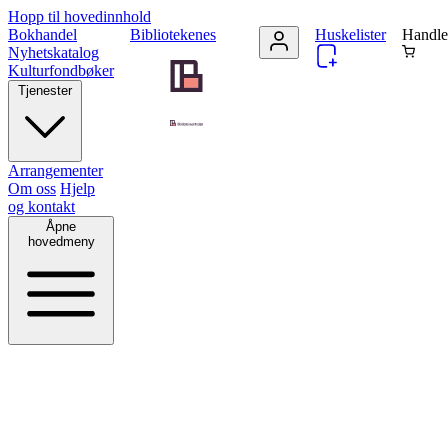
Hopp til hovedinnhold
Bokhandel
Bibliotekenes
Huskelister
Handle
Nyhetskatalog
Kulturfondbøker
Tjenester
Arrangementer
Om oss
Hjelp
og kontakt
Åpne
hovedmeny