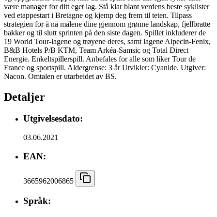
være manager for ditt eget lag. Stå klar blant verdens beste syklister
ved etappestart i Bretagne og kjemp deg frem til teten. Tilpass
strategien for å nå målene dine gjennom grønne landskap, fjellbratte
bakker og til slutt sprinten på den siste dagen. Spillet inkluderer de
19 World Tour-lagene og trøyene deres, samt lagene Alpecin-Fenix,
B&B Hotels P/B KTM, Team Arkéa-Samsic og Total Direct
Energie. Enkeltspillerspill. Anbefales for alle som liker Tour de
France og sportspill. Aldergrense: 3 år Utvikler: Cyanide. Utgiver:
Nacon. Omtalen er utarbeidet av BS.
Detaljer
Utgivelsesdato:
03.06.2021
EAN:
3665962006865
Språk: