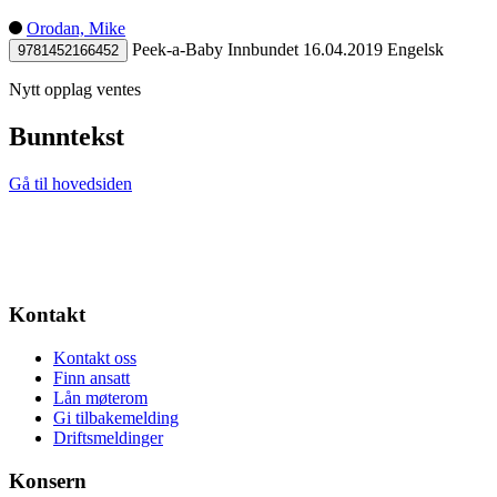
Orodan, Mike
Peek-a-Baby
Innbundet
16.04.2019
Engelsk
9781452166452
Nytt opplag ventes
Bunntekst
Gå til hovedsiden
Kontakt
Kontakt oss
Finn ansatt
Lån møterom
Gi tilbakemelding
Driftsmeldinger
Konsern