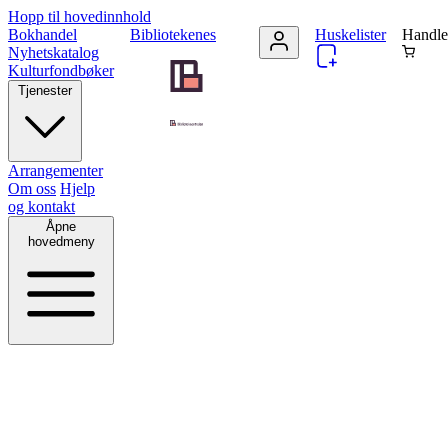
Hopp til hovedinnhold
Bokhandel
Bibliotekenes
Huskelister
Handle
Nyhetskatalog
Kulturfondbøker
Tjenester
Arrangementer
Om oss
Hjelp
og kontakt
Åpne
hovedmeny