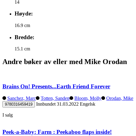
14
Høyde:
16.9 cm
Bredde:
15.1 cm
Andre bøker av eller med Mike Orodan
Brains On! Presents...Earth Friend Forever
Sanchez, Marc
Totten, Sanden
Bloom, Molly
Orodan, Mike
Innbundet
31.03.2022
Engelsk
9780316459419
I salg
Peek-a-Baby: Farm : Peekaboo flaps inside!