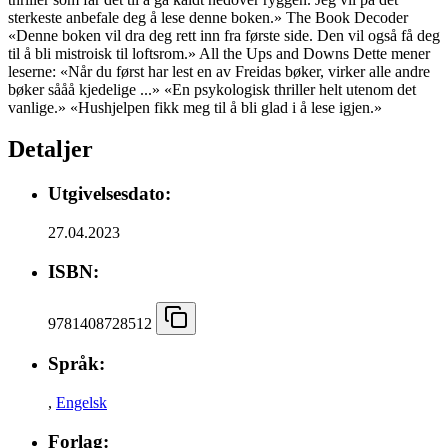
sterkeste anbefale deg å lese denne boken.» The Book Decoder
«Denne boken vil dra deg rett inn fra første side. Den vil også få deg
til å bli mistroisk til loftsrom.» All the Ups and Downs Dette mener
leserne: «Når du først har lest en av Freidas bøker, virker alle andre
bøker sååå kjedelige ...» «En psykologisk thriller helt utenom det
vanlige.» «Hushjelpen fikk meg til å bli glad i å lese igjen.»
Detaljer
Utgivelsesdato:
27.04.2023
ISBN:
9781408728512
Språk:
,
Engelsk
Forlag: