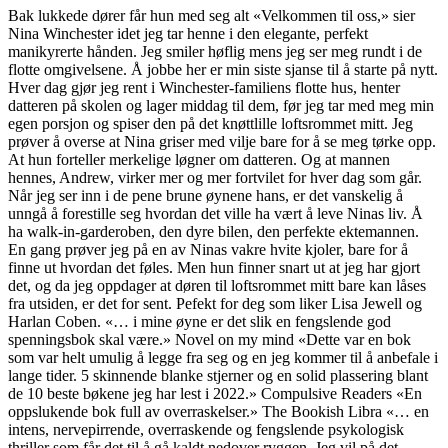
Bak lukkede dører får hun med seg alt «Velkommen til oss,» sier
Nina Winchester idet jeg tar henne i den elegante, perfekt
manikyrerte hånden. Jeg smiler høflig mens jeg ser meg rundt i de
flotte omgivelsene. Å jobbe her er min siste sjanse til å starte på nytt.
Hver dag gjør jeg rent i Winchester-familiens flotte hus, henter
datteren på skolen og lager middag til dem, før jeg tar med meg min
egen porsjon og spiser den på det knøttlille loftsrommet mitt. Jeg
prøver å overse at Nina griser med vilje bare for å se meg tørke opp.
At hun forteller merkelige løgner om datteren. Og at mannen
hennes, Andrew, virker mer og mer fortvilet for hver dag som går.
Når jeg ser inn i de pene brune øynene hans, er det vanskelig å
unngå å forestille seg hvordan det ville ha vært å leve Ninas liv. Å
ha walk-in-garderoben, den dyre bilen, den perfekte ektemannen.
En gang prøver jeg på en av Ninas vakre hvite kjoler, bare for å
finne ut hvordan det føles. Men hun finner snart ut at jeg har gjort
det, og da jeg oppdager at døren til loftsrommet mitt bare kan låses
fra utsiden, er det for sent. Pefekt for deg som liker Lisa Jewell og
Harlan Coben. «… i mine øyne er det slik en fengslende god
spenningsbok skal være.» Novel on my mind «Dette var en bok
som var helt umulig å legge fra seg og en jeg kommer til å anbefale i
lange tider. 5 skinnende blanke stjerner og en solid plassering blant
de 10 beste bøkene jeg har lest i 2022.» Compulsive Readers «En
oppslukende bok full av overraskelser.» The Bookish Libra «… en
intens, nervepirrende, overraskende og fengslende psykologisk
thriller som får det til å gå kaldt nedover ryggen. Jeg vil på det