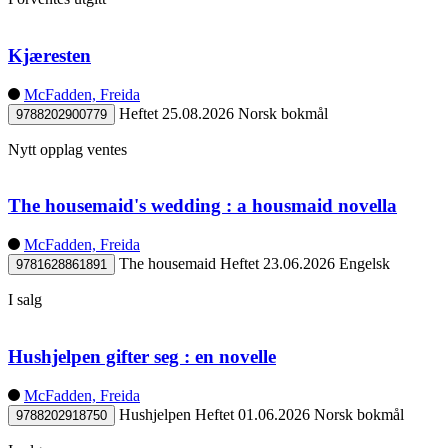
Kjæresten
McFadden, Freida
Heftet
25.08.2026
Norsk bokmål
9788202900779
Nytt opplag ventes
The housemaid's wedding : a housmaid novella
McFadden, Freida
The housemaid
Heftet
23.06.2026
Engelsk
9781628861891
I salg
Hushjelpen gifter seg : en novelle
McFadden, Freida
Hushjelpen
Heftet
01.06.2026
Norsk bokmål
9788202918750