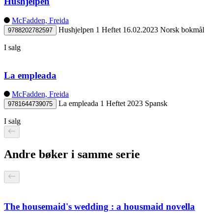
Hushjelpen
McFadden, Freida
Hushjelpen 1
Heftet
16.02.2023
Norsk bokmål
9788202782597
I salg
La empleada
McFadden, Freida
La empleada 1
Heftet
2023
Spansk
9781644739075
I salg
Andre bøker i samme serie
The housemaid's wedding : a housmaid novella