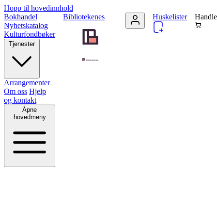
Hopp til hovedinnhold
Bokhandel
Bibliotekenes
Huskelister
Handle
Nyhetskatalog
Kulturfondbøker
Tjenester
Arrangementer
Om oss
Hjelp
og kontakt
Åpne
hovedmeny