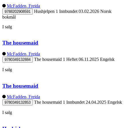
McFadden, Freida
Hushjelpen 1
Innbundet
03.02.2026
Norsk
9788202908591
bokmål
I salg
The housemaid
McFadden, Freida
The housemaid 1
Heftet
06.11.2025
Engelsk
9780349132884
I salg
The housemaid
McFadden, Freida
The housemaid 1
Innbundet
24.04.2025
Engelsk
9780349132853
I salg