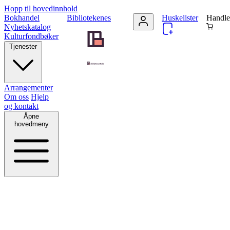
Hopp til hovedinnhold
Bokhandel
Bibliotekenes
Huskelister
Handle
Nyhetskatalog
Kulturfondbøker
Tjenester
Arrangementer
Om oss
Hjelp
og kontakt
Åpne
hovedmeny