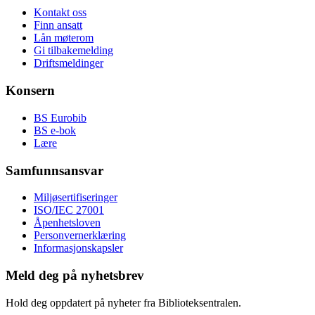
Kontakt oss
Finn ansatt
Lån møterom
Gi tilbakemelding
Driftsmeldinger
Konsern
BS Eurobib
BS e-bok
Lære
Samfunnsansvar
Miljøsertifiseringer
ISO/IEC 27001
Åpenhetsloven
Personvernerklæring
Informasjonskapsler
Meld deg på nyhetsbrev
Hold deg oppdatert på nyheter fra Biblioteksentralen.