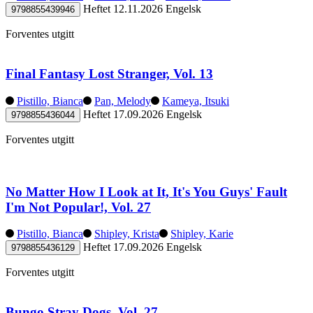
Heftet
12.11.2026
Engelsk
9798855439946
Forventes utgitt
Final Fantasy Lost Stranger, Vol. 13
Pistillo, Bianca
Pan, Melody
Kameya, Itsuki
Heftet
17.09.2026
Engelsk
9798855436044
Forventes utgitt
No Matter How I Look at It, It's You Guys' Fault
I'm Not Popular!, Vol. 27
Pistillo, Bianca
Shipley, Krista
Shipley, Karie
Heftet
17.09.2026
Engelsk
9798855436129
Forventes utgitt
Bungo Stray Dogs, Vol. 27