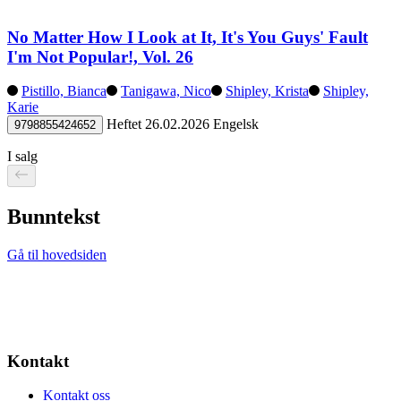
No Matter How I Look at It, It's You Guys' Fault
I'm Not Popular!, Vol. 26
Pistillo, Bianca
Tanigawa, Nico
Shipley, Krista
Shipley,
Karie
Heftet
26.02.2026
Engelsk
9798855424652
I salg
Bunntekst
Gå til hovedsiden
Kontakt
Kontakt oss