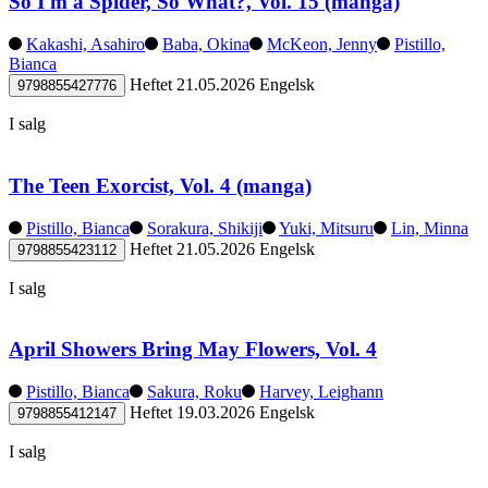
So I'm a Spider, So What?, Vol. 15 (manga)
Kakashi, Asahiro
Baba, Okina
McKeon, Jenny
Pistillo,
Bianca
Heftet
21.05.2026
Engelsk
9798855427776
I salg
The Teen Exorcist, Vol. 4 (manga)
Pistillo, Bianca
Sorakura, Shikiji
Yuki, Mitsuru
Lin, Minna
Heftet
21.05.2026
Engelsk
9798855423112
I salg
April Showers Bring May Flowers, Vol. 4
Pistillo, Bianca
Sakura, Roku
Harvey, Leighann
Heftet
19.03.2026
Engelsk
9798855412147
I salg