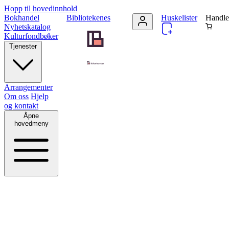
Hopp til hovedinnhold
Bokhandel
Bibliotekenes
Huskelister
Handle
Nyhetskatalog
Kulturfondbøker
Tjenester
Arrangementer
Om oss
Hjelp
og kontakt
Åpne
hovedmeny