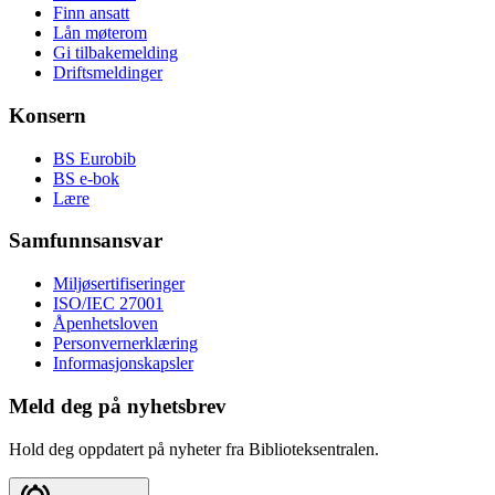
Finn ansatt
Lån møterom
Gi tilbakemelding
Driftsmeldinger
Konsern
BS Eurobib
BS e-bok
Lære
Samfunnsansvar
Miljøsertifiseringer
ISO/IEC 27001
Åpenhetsloven
Personvernerklæring
Informasjonskapsler
Meld deg på nyhetsbrev
Hold deg oppdatert på nyheter fra Biblioteksentralen.