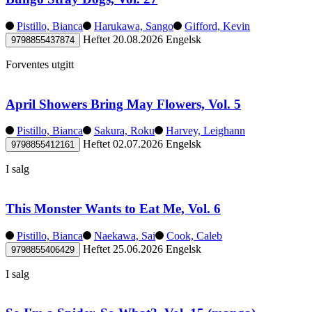
Pistillo, Bianca
Harukawa, Sango
Gifford, Kevin
Heftet
20.08.2026
Engelsk
9798855437874
Forventes utgitt
April Showers Bring May Flowers, Vol. 5
Pistillo, Bianca
Sakura, Roku
Harvey, Leighann
Heftet
02.07.2026
Engelsk
9798855412161
I salg
This Monster Wants to Eat Me, Vol. 6
Pistillo, Bianca
Naekawa, Sai
Cook, Caleb
Heftet
25.06.2026
Engelsk
9798855406429
I salg