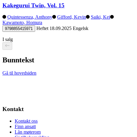
Kakegurui Twin, Vol. 15
Quintessenza, Anthony
Gifford, Kevin
Saiki, Kei
Kawamoto, Homura
Heftet
18.09.2025
Engelsk
9798855415971
I salg
Bunntekst
Gå til hovedsiden
Kontakt
Kontakt oss
Finn ansatt
Lån møterom