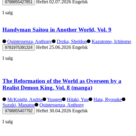
Heftet
02.07.2026
Engelsk
9798855427851
I salg
Handyman Saitou in Another World, Vol. 9
Quintessenza, Anthony
Drzka, Sheldon
Kazutomo, Ichitomo
Heftet
25.06.2026
Engelsk
9781975391324
I salg
The Reformation of the World as Overseen by a
Realist Demon King, Vol. 8 (manga)
McKnight, Andria
Yuugen
Hitaki, Yuu
Hata, Ryosuke
Suzuki, Manatsu
Quintessenza, Anthony
Heftet
30.04.2026
Engelsk
9798855407792
I salg