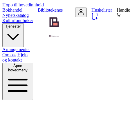
Hopp til hovedinnhold
Bokhandel
Bibliotekenes
Huskelister
Handle
Nyhetskatalog
Kulturfondbøker
Tjenester
Arrangementer
Om oss
Hjelp
og kontakt
Åpne
hovedmeny