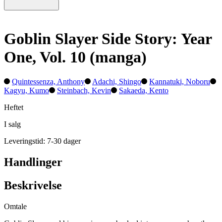
Goblin Slayer Side Story: Year
One, Vol. 10 (manga)
Quintessenza, Anthony
Adachi, Shingo
Kannatuki, Noboru
Kagyu, Kumo
Steinbach, Kevin
Sakaeda, Kento
Heftet
I salg
Leveringstid: 7-30 dager
Handlinger
Beskrivelse
Omtale