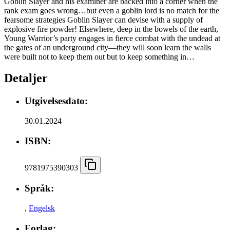
Goblin Slayer and his examiner are backed into a corner when the
rank exam goes wrong…but even a goblin lord is no match for the
fearsome strategies Goblin Slayer can devise with a supply of
explosive fire powder! Elsewhere, deep in the bowels of the earth,
Young Warrior’s party engages in fierce combat with the undead at
the gates of an underground city—they will soon learn the walls
were built not to keep them out but to keep something in…
Detaljer
Utgivelsesdato:
30.01.2024
ISBN:
9781975390303
Språk:
,
Engelsk
Forlag: