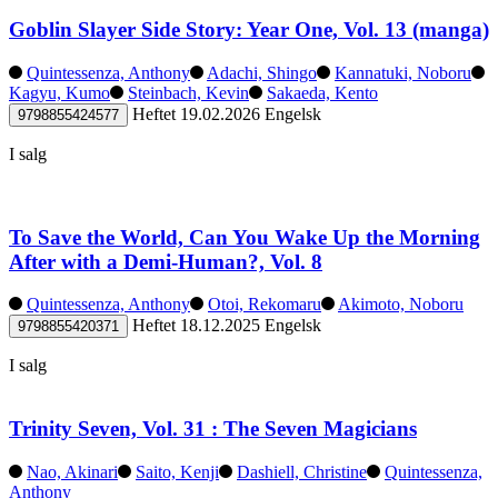
Goblin Slayer Side Story: Year One, Vol. 13 (manga)
Quintessenza, Anthony
Adachi, Shingo
Kannatuki, Noboru
Kagyu, Kumo
Steinbach, Kevin
Sakaeda, Kento
Heftet
19.02.2026
Engelsk
9798855424577
I salg
To Save the World, Can You Wake Up the Morning
After with a Demi-Human?, Vol. 8
Quintessenza, Anthony
Otoi, Rekomaru
Akimoto, Noboru
Heftet
18.12.2025
Engelsk
9798855420371
I salg
Trinity Seven, Vol. 31 : The Seven Magicians
Nao, Akinari
Saito, Kenji
Dashiell, Christine
Quintessenza,
Anthony