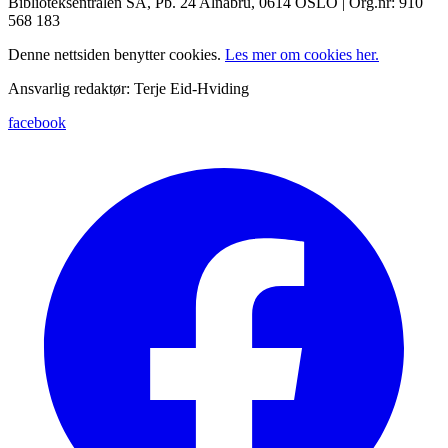
Biblioteksentralen SA, Pb. 24 Alnabru, 0614 OSLO | Org.nr: 910
568 183
Denne nettsiden benytter cookies.
Les mer om cookies her.
Ansvarlig redaktør: Terje Eid-Hviding
facebook