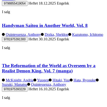
Heftet
18.12.2025
Engelsk
9798855419054
I salg
Handyman Saitou in Another World, Vol. 8
Quintessenza, Anthony
Drzka, Sheldon
Kazutomo, Ichitomo
Heftet
30.10.2025
Engelsk
9781975391300
I salg
The Reformation of the World as Overseen by a
Realist Demon King, Vol. 7 (manga)
McKnight, Andria
Yuugen
Hitaki, Yuu
Hata, Ryosuke
Suzuki, Manatsu
Quintessenza, Anthony
Heftet
16.10.2025
Engelsk
9781975393229
I salg