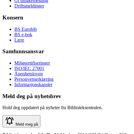
Gi tilbakemelding
Driftsmeldinger
Konsern
BS Eurobib
BS e-bok
Lære
Samfunnsansvar
Miljøsertifiseringer
ISO/IEC 27001
Åpenhetsloven
Personvernerklæring
Informasjonskapsler
Meld deg på nyhetsbrev
Hold deg oppdatert på nyheter fra Biblioteksentralen.
Meld meg på