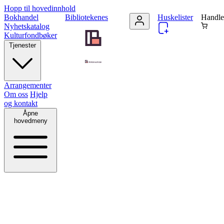
Hopp til hovedinnhold
Bokhandel
Bibliotekenes
Huskelister
Handle
Nyhetskatalog
Kulturfondbøker
Tjenester
Arrangementer
Om oss
Hjelp
og kontakt
Åpne
hovedmeny