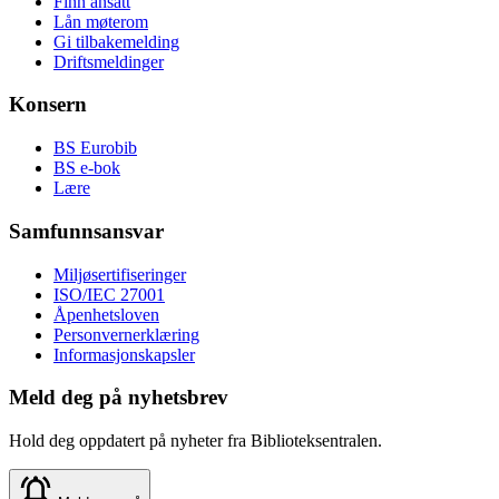
Finn ansatt
Lån møterom
Gi tilbakemelding
Driftsmeldinger
Konsern
BS Eurobib
BS e-bok
Lære
Samfunnsansvar
Miljøsertifiseringer
ISO/IEC 27001
Åpenhetsloven
Personvernerklæring
Informasjonskapsler
Meld deg på nyhetsbrev
Hold deg oppdatert på nyheter fra Biblioteksentralen.