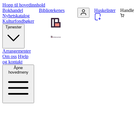
Hopp til hovedinnhold
Bokhandel
Bibliotekenes
Huskelister
Handle
Nyhetskatalog
Kulturfondbøker
Tjenester
Arrangementer
Om oss
Hjelp
og kontakt
Åpne
hovedmeny