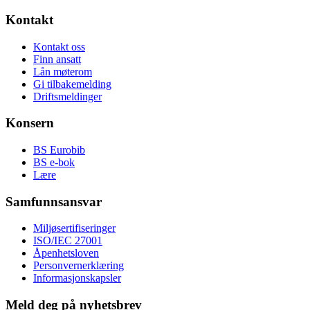
Kontakt
Kontakt oss
Finn ansatt
Lån møterom
Gi tilbakemelding
Driftsmeldinger
Konsern
BS Eurobib
BS e-bok
Lære
Samfunnsansvar
Miljøsertifiseringer
ISO/IEC 27001
Åpenhetsloven
Personvernerklæring
Informasjonskapsler
Meld deg på nyhetsbrev