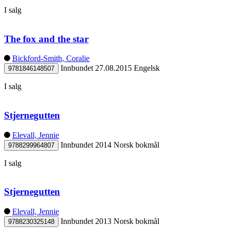
I salg
The fox and the star
Bickford-Smith, Coralie
Innbundet
27.08.2015
Engelsk
9781846148507
I salg
Stjernegutten
Elevall, Jennie
Innbundet
2014
Norsk bokmål
9788299964807
I salg
Stjernegutten
Elevall, Jennie
Innbundet
2013
Norsk bokmål
9788230325148