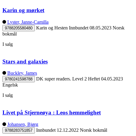
Karin og mørket
Lyster, Janne-Camilla
Karin og Hesten
Innbundet
08.05.2023
Norsk
9788205580480
bokmål
I salg
Stars and galaxies
Buckley, James
DK super readers. Level 2
Heftet
04.05.2023
9780241598788
Engelsk
I salg
Livet på Stjerneøya : Leos hemmelighet
Johansen, Bjørg
Innbundet
12.12.2022
Norsk bokmål
9788283751857