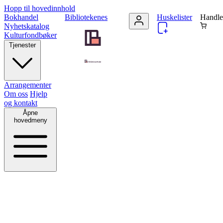
Hopp til hovedinnhold
Bokhandel
Bibliotekenes
Huskelister
Handle
Nyhetskatalog
Kulturfondbøker
Tjenester
Arrangementer
Om oss
Hjelp
og kontakt
Åpne
hovedmeny