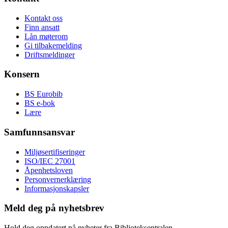
Kontakt oss
Finn ansatt
Lån møterom
Gi tilbakemelding
Driftsmeldinger
Konsern
BS Eurobib
BS e-bok
Lære
Samfunnsansvar
Miljøsertifiseringer
ISO/IEC 27001
Åpenhetsloven
Personvernerklæring
Informasjonskapsler
Meld deg på nyhetsbrev
Hold deg oppdatert på nyheter fra Biblioteksentralen.