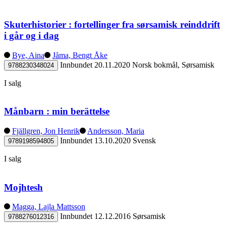
Skuterhistorier : fortellinger fra sørsamisk reinddrift
i går og i dag
Bye, Aina
Jåma, Bengt Åke
Innbundet
20.11.2020
Norsk bokmål, Sørsamisk
9788230348024
I salg
Månbarn : min berättelse
Fjällgren, Jon Henrik
Andersson, Maria
Innbundet
13.10.2020
Svensk
9789198594805
I salg
Mojhtesh
Magga, Lajla Mattsson
Innbundet
12.12.2016
Sørsamisk
9788276012316