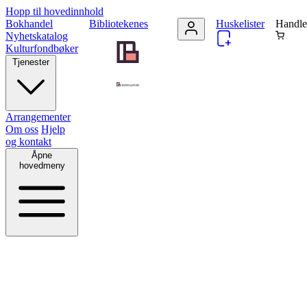
Hopp til hovedinnhold
Bokhandel
Bibliotekenes
Huskelister
Handle
Nyhetskatalog
Kulturfondbøker
Tjenester
Arrangementer
Om oss
Hjelp
og kontakt
Åpne
hovedmeny