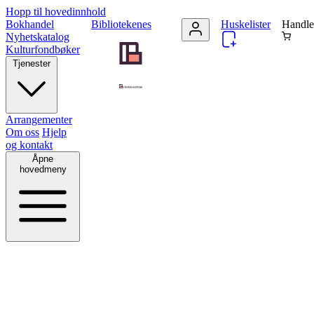
Hopp til hovedinnhold
Bokhandel
Bibliotekenes
Huskelister
Handle
Nyhetskatalog
Kulturfondbøker
Tjenester
Arrangementer
Om oss
Hjelp
og kontakt
Åpne
hovedmeny