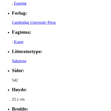
,
Engelsk
Forlag:
Cambridge University Press
Fagtema:
,
Kunst
Litteraturtype:
Sakprosa
Sider:
542
Høyde:
25.1 cm
Bredde: