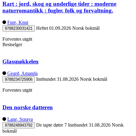
Rart : jord, skog og underlige tider : moderne
naturromantikk : fugler, folk og forvaltning.
Fure, Knut
Heftet
01.09.2026
Norsk bokmål
9788230031421
Forventes utgitt
Bestselger
Glassnøkkelen
Geard, Amanda
Innbundet
31.08.2026
Norsk bokmål
9788234725906
Forventes utgitt
Den norske datteren
Lane, Soraya
De tapte døtre 7
Innbundet
31.08.2026
Norsk
9788248943792
bokmål