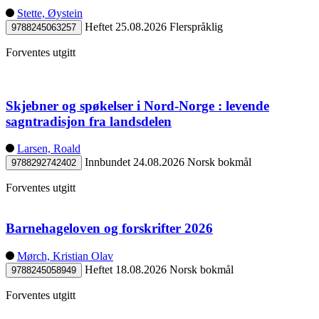
Stette, Øystein
Heftet
25.08.2026
Flerspråklig
9788245063257
Forventes utgitt
Skjebner og spøkelser i Nord-Norge : levende
sagntradisjon fra landsdelen
Larsen, Roald
Innbundet
24.08.2026
Norsk bokmål
9788292742402
Forventes utgitt
Barnehageloven og forskrifter 2026
Mørch, Kristian Olav
Heftet
18.08.2026
Norsk bokmål
9788245058949
Forventes utgitt