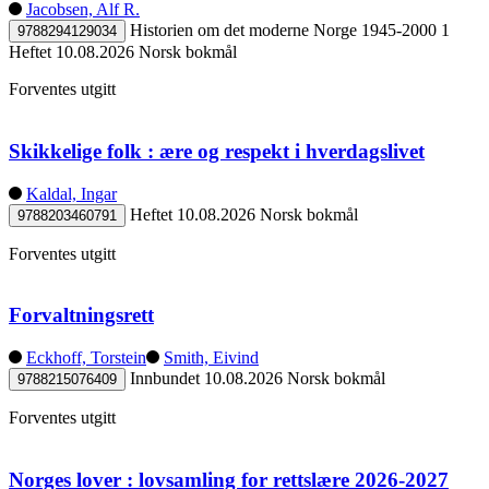
Jacobsen, Alf R.
Historien om det moderne Norge 1945-2000 1
9788294129034
Heftet
10.08.2026
Norsk bokmål
Forventes utgitt
Skikkelige folk : ære og respekt i hverdagslivet
Kaldal, Ingar
Heftet
10.08.2026
Norsk bokmål
9788203460791
Forventes utgitt
Forvaltningsrett
Eckhoff, Torstein
Smith, Eivind
Innbundet
10.08.2026
Norsk bokmål
9788215076409
Forventes utgitt
Norges lover : lovsamling for rettslære 2026-2027