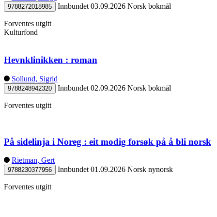
Innbundet
03.09.2026
Norsk bokmål
9788272018985
Forventes utgitt
Kulturfond
Hevnklinikken : roman
Sollund, Sigrid
Innbundet
02.09.2026
Norsk bokmål
9788248942320
Forventes utgitt
På sidelinja i Noreg : eit modig forsøk på å bli norsk
Rietman, Gert
Innbundet
01.09.2026
Norsk nynorsk
9788230377956
Forventes utgitt