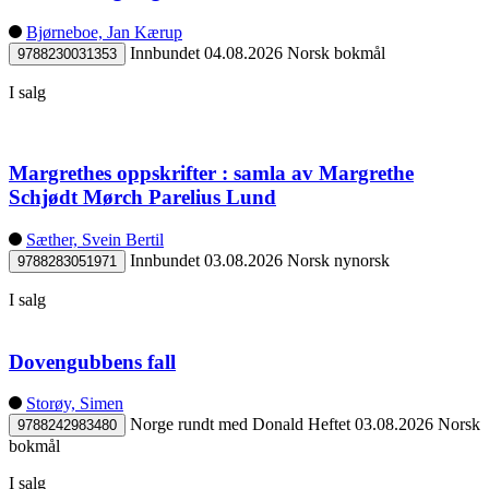
Bjørneboe, Jan Kærup
Innbundet
04.08.2026
Norsk bokmål
9788230031353
I salg
Margrethes oppskrifter : samla av Margrethe
Schjødt Mørch Parelius Lund
Sæther, Svein Bertil
Innbundet
03.08.2026
Norsk nynorsk
9788283051971
I salg
Dovengubbens fall
Storøy, Simen
Norge rundt med Donald
Heftet
03.08.2026
Norsk
9788242983480
bokmål
I salg