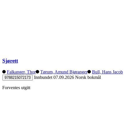
Sjørett
Falkanger, Thor
Tørum, Amund Bjøranger
Bull, Hans Jacob
Innbundet
07.09.2026
Norsk bokmål
9788215072173
Forventes utgitt