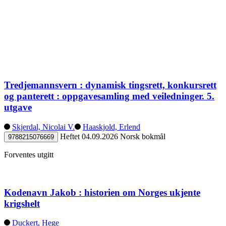
Tredjemannsvern : dynamisk tingsrett, konkursrett
og panterett : oppgavesamling med veiledninger. 5.
utgave
Skjerdal, Nicolai V.
Haaskjold, Erlend
Heftet
04.09.2026
Norsk bokmål
9788215076669
Forventes utgitt
Kodenavn Jakob : historien om Norges ukjente
krigshelt
Duckert, Hege