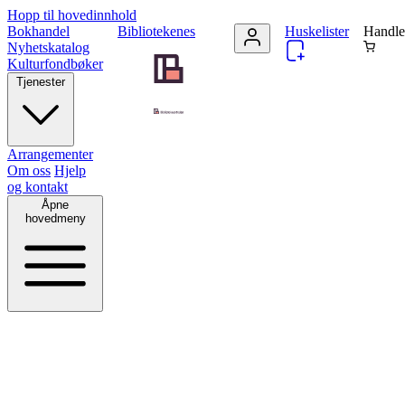
Hopp til hovedinnhold
Bokhandel
Bibliotekenes
Huskelister
Handle
Nyhetskatalog
Kulturfondbøker
Tjenester
Arrangementer
Om oss
Hjelp
og kontakt
Åpne
hovedmeny