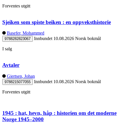
Forventes utgitt
Sjeiken som spiste beiken : en oppveksthistorie
Basefer, Mohammed
Innbundet
10.08.2026
Norsk bokmål
9788282823067
I salg
Avtaler
Giertsen, Johan
Innbundet
10.08.2026
Norsk bokmål
9788215077055
Forventes utgitt
1945 : hat, hevn, håp : historien om det moderne
Norge 1945–2000