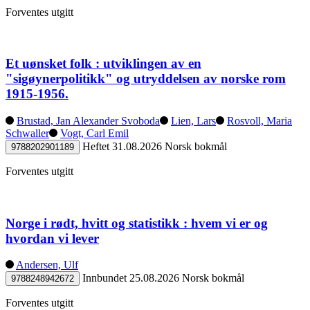
Forventes utgitt
Et uønsket folk : utviklingen av en
"sigøynerpolitikk" og utryddelsen av norske rom
1915-1956.
Brustad, Jan Alexander Svoboda
Lien, Lars
Rosvoll, Maria
Schwaller
Vogt, Carl Emil
Heftet
31.08.2026
Norsk bokmål
9788202901189
Forventes utgitt
Norge i rødt, hvitt og statistikk : hvem vi er og
hvordan vi lever
Andersen, Ulf
Innbundet
25.08.2026
Norsk bokmål
9788248942672
Forventes utgitt