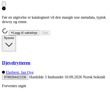
Før en utgivelse er katalogisert vil den mangle noe metadata, typisk
dewey og emne.
Legg til søkelinje
Søk
Nyeste
Djevelrytteren
Ekeberg, Jan Ove
Hardråde 3
Innbundet
10.09.2026
Norsk bokmål
9788284422336
Forventes utgitt