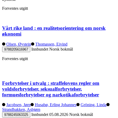
Forventes utgitt
Vårt rike land : en realitetsorientering om norsk
økonomi
Olsen, Øystein
Thomassen, Eivind
Innbundet
Norsk bokmål
9788205616967
Forventes utgitt
Forbrytelser i utvalg : straffelovens regler om
voldsforbrytelser, seksualforbrytelser,
formuesforbrytelser og narkotikaforbrytelser
Jacobsen, Jørn
Husabø, Erling Johannes
Gröning, Linda
Strandbakken, Asbjørn
Innbundet
05.08.2026
Norsk bokmål
9788245063325