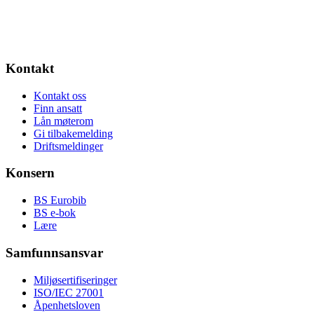
Kontakt
Kontakt oss
Finn ansatt
Lån møterom
Gi tilbakemelding
Driftsmeldinger
Konsern
BS Eurobib
BS e-bok
Lære
Samfunnsansvar
Miljøsertifiseringer
ISO/IEC 27001
Åpenhetsloven