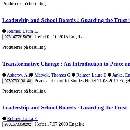
Produseres på bestilling
Leadership and School Boards : Guarding the Trust
Reimer, Laura E.
Heftet
02.10.2015
Engelsk
9781475815078
Produseres på bestilling
Transformative Change : An Introduction to Peace an
Askerov, Ali
Matyok, Thomas G.
Reimer, Laura E.
Janke, E
Peace and Conflict Studies
Heftet
21.08.2015
Engel
9780739198148
Produseres på bestilling
Leadership and School Boards : Guarding the Trust
Reimer, Laura E.
Heftet
17.07.2008
Engelsk
9781578868292