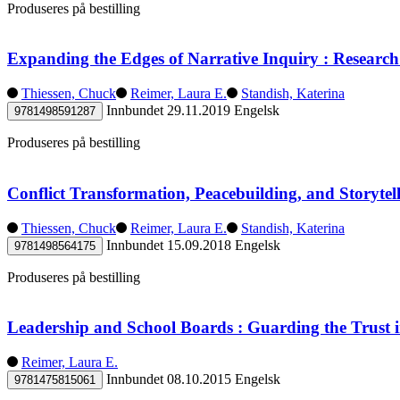
Produseres på bestilling
Expanding the Edges of Narrative Inquiry : Research
Thiessen, Chuck
Reimer, Laura E.
Standish, Katerina
Innbundet
29.11.2019
Engelsk
9781498591287
Produseres på bestilling
Conflict Transformation, Peacebuilding, and Storyte
Thiessen, Chuck
Reimer, Laura E.
Standish, Katerina
Innbundet
15.09.2018
Engelsk
9781498564175
Produseres på bestilling
Leadership and School Boards : Guarding the Trust
Reimer, Laura E.
Innbundet
08.10.2015
Engelsk
9781475815061