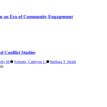
 in an Era of Community Engagement
d Conflict Studies
mily M.
Schmitz, Cathryne L.
Barbara T. Strahl
sk