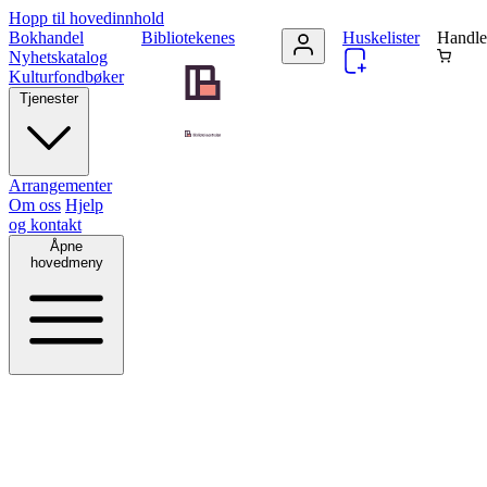
Hopp til hovedinnhold
Bokhandel
Bibliotekenes
Huskelister
Handle
Nyhetskatalog
Kulturfondbøker
Tjenester
Arrangementer
Om oss
Hjelp
og kontakt
Åpne
hovedmeny