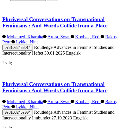
Pluriversal Conversations on Transnational
Feminisms : And Words Collide from a Place
Mohamed, Kharnita
Arora, Swati
Koobak, Redi
Bakos,
Petra
Lykke, Nina
Routledge Advances in Feminist Studies and
9781032458014
Intersectionality
Heftet
30.01.2025
Engelsk
I salg
Pluriversal Conversations on Transnational
Feminisms : And Words Collide from a Place
Mohamed, Kharnita
Arora, Swati
Koobak, Redi
Bakos,
Petra
Lykke, Nina
Routledge Advances in Feminist Studies and
9781032457994
Intersectionality
Innbundet
27.10.2023
Engelsk
I salg