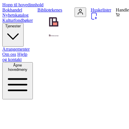
Hopp til hovedinnhold
Bokhandel
Bibliotekenes
Huskelister
Handle
Nyhetskatalog
Kulturfondbøker
Tjenester
Arrangementer
Om oss
Hjelp
og kontakt
Åpne
hovedmeny