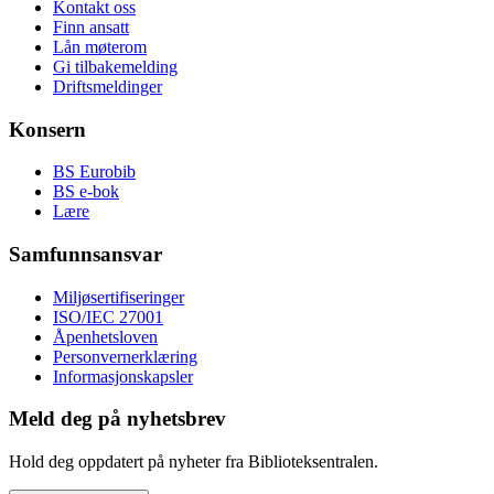
Kontakt oss
Finn ansatt
Lån møterom
Gi tilbakemelding
Driftsmeldinger
Konsern
BS Eurobib
BS e-bok
Lære
Samfunnsansvar
Miljøsertifiseringer
ISO/IEC 27001
Åpenhetsloven
Personvernerklæring
Informasjonskapsler
Meld deg på nyhetsbrev
Hold deg oppdatert på nyheter fra Biblioteksentralen.