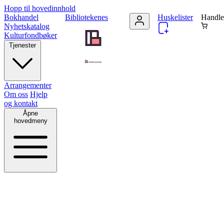
Hopp til hovedinnhold
Bokhandel
Bibliotekenes
Huskelister
Handle
Nyhetskatalog
Kulturfondbøker
Tjenester
Arrangementer
Om oss
Hjelp
og kontakt
Åpne
hovedmeny