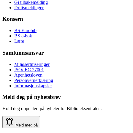
Gi tilbakemelding
Driftsmeldinger
Konsern
BS Eurobib
BS e-bok
Lære
Samfunnsansvar
Miljøsertifiseringer
ISO/IEC 27001
Åpenhetsloven
Personvernerklæring
Informasjonskapsler
Meld deg på nyhetsbrev
Hold deg oppdatert på nyheter fra Biblioteksentralen.
Meld meg på