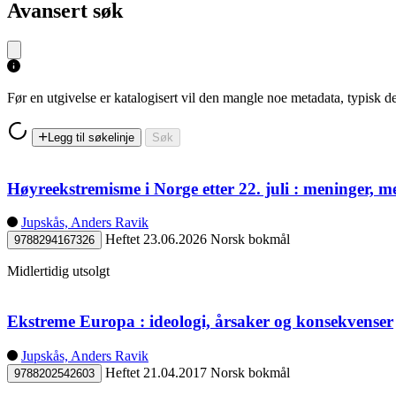
Avansert søk
Før en utgivelse er katalogisert vil den mangle noe metadata, typisk
Legg til søkelinje
Søk
Høyreekstremisme i Norge etter 22. juli : meninger, 
Jupskås, Anders Ravik
Heftet
23.06.2026
Norsk bokmål
9788294167326
Midlertidig utsolgt
Ekstreme Europa : ideologi, årsaker og konsekvenser
Jupskås, Anders Ravik
Heftet
21.04.2017
Norsk bokmål
9788202542603