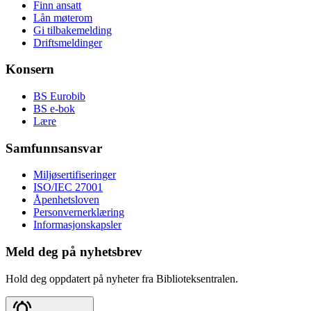
Finn ansatt
Lån møterom
Gi tilbakemelding
Driftsmeldinger
Konsern
BS Eurobib
BS e-bok
Lære
Samfunnsansvar
Miljøsertifiseringer
ISO/IEC 27001
Åpenhetsloven
Personvernerklæring
Informasjonskapsler
Meld deg på nyhetsbrev
Hold deg oppdatert på nyheter fra Biblioteksentralen.