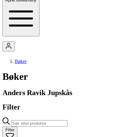
Åpne hovedmeny
Bøker
Bøker
Anders Ravik Jupskås
Filter
Filter