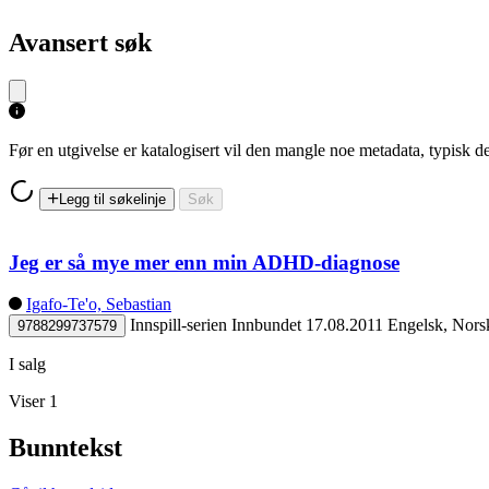
Avansert søk
Før en utgivelse er katalogisert vil den mangle noe metadata, typisk
Legg til søkelinje
Søk
Jeg er så mye mer enn min ADHD-diagnose
Igafo-Te'o, Sebastian
Innspill-serien
Innbundet
17.08.2011
Engelsk, Nors
9788299737579
I salg
Viser 1
Bunntekst