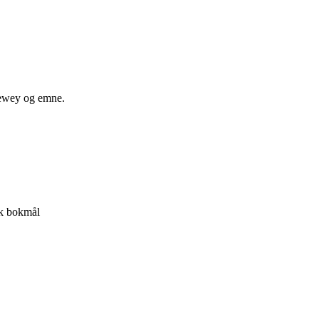
 dewey og emne.
k bokmål