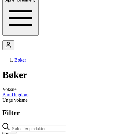
Åpne hovedmeny
Bøker
Bøker
Voksne
Barn
Ungdom
Unge voksne
Filter