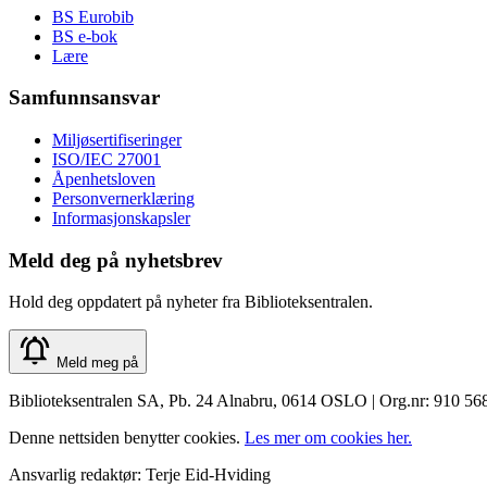
BS Eurobib
BS e-bok
Lære
Samfunnsansvar
Miljøsertifiseringer
ISO/IEC 27001
Åpenhetsloven
Personvernerklæring
Informasjonskapsler
Meld deg på nyhetsbrev
Hold deg oppdatert på nyheter fra Biblioteksentralen.
Meld meg på
Biblioteksentralen SA, Pb. 24 Alnabru, 0614 OSLO | Org.nr: 910 56
Denne nettsiden benytter cookies.
Les mer om cookies her.
Ansvarlig redaktør: Terje Eid-Hviding