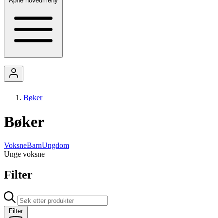
Åpne hovedmeny
Bøker
Bøker
Voksne
Barn
Ungdom
Unge voksne
Filter
Filter