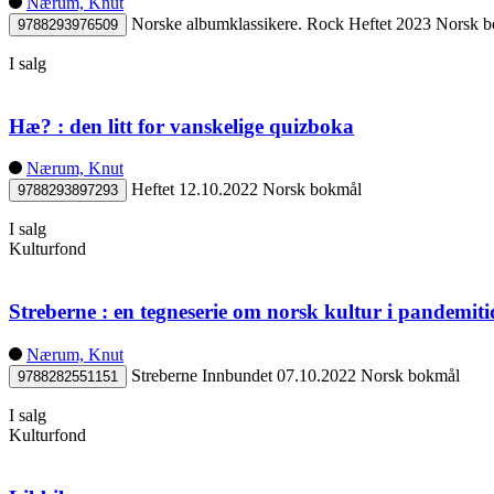
Nærum, Knut
Norske albumklassikere. Rock
Heftet
2023
Norsk b
9788293976509
I salg
Hæ? : den litt for vanskelige quizboka
Nærum, Knut
Heftet
12.10.2022
Norsk bokmål
9788293897293
I salg
Kulturfond
Streberne : en tegneserie om norsk kultur i pandemit
Nærum, Knut
Streberne
Innbundet
07.10.2022
Norsk bokmål
9788282551151
I salg
Kulturfond