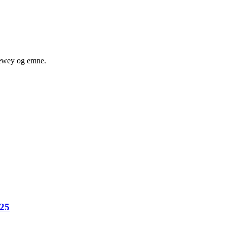
 dewey og emne.
025