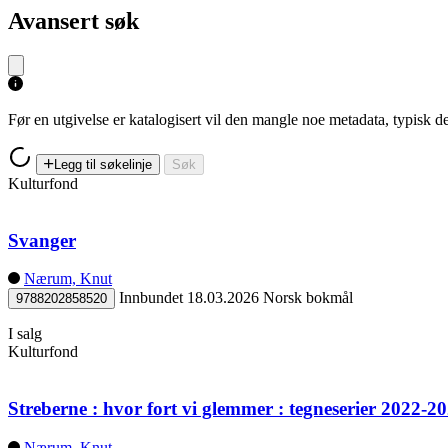
Avansert søk
Før en utgivelse er katalogisert vil den mangle noe metadata, typisk
Legg til søkelinje
Søk
Kulturfond
Svanger
Nærum, Knut
Innbundet
18.03.2026
Norsk bokmål
9788202858520
I salg
Kulturfond
Streberne : hvor fort vi glemmer : tegneserier 2022-2
Nærum, Knut