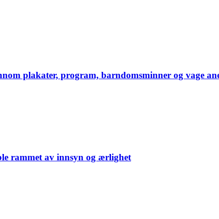
 gjennom plakater, program, barndomsminner og vage ane
ble rammet av innsyn og ærlighet