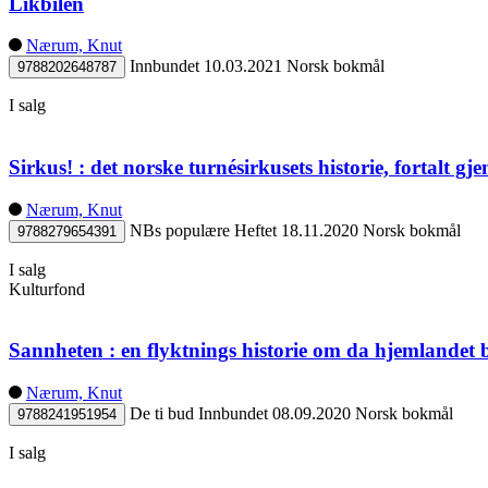
Likbilen
Nærum, Knut
Innbundet
10.03.2021
Norsk bokmål
9788202648787
I salg
Sirkus! : det norske turnésirkusets historie, fortalt
Nærum, Knut
NBs populære
Heftet
18.11.2020
Norsk bokmål
9788279654391
I salg
Kulturfond
Sannheten : en flyktnings historie om da hjemlandet 
Nærum, Knut
De ti bud
Innbundet
08.09.2020
Norsk bokmål
9788241951954
I salg