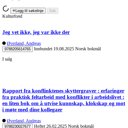
Legg til søkelinje
Søk
Kulturfond
Jeg vet ikke, jeg var ikke der
Øverland, Andreas
Innbundet
19.08.2025
Norsk bokmål
9788205614765
I salg
Rapport fra konflinktenes skyttergraver : erfaringer
fra praktisk feltarbeid med konflikter i arbeidslivet :
en liten bok om å utvise kunnskap, klokskap og mot
i møte med dine kollegaer
Øverland, Andreas
Heftet
26.02.2025
Norsk bokmål
9788230027677