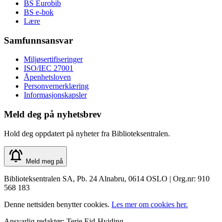
BS Eurobib
BS e-bok
Lære
Samfunnsansvar
Miljøsertifiseringer
ISO/IEC 27001
Åpenhetsloven
Personvernerklæring
Informasjonskapsler
Meld deg på nyhetsbrev
Hold deg oppdatert på nyheter fra Biblioteksentralen.
Meld meg på
Biblioteksentralen SA, Pb. 24 Alnabru, 0614 OSLO | Org.nr: 910
568 183
Denne nettsiden benytter cookies.
Les mer om cookies her.
Ansvarlig redaktør: Terje Eid-Hviding