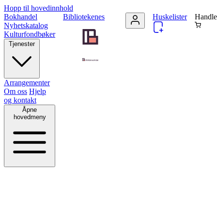
Hopp til hovedinnhold
Bokhandel
Bibliotekenes
Huskelister
Handle
Nyhetskatalog
Kulturfondbøker
Tjenester
Arrangementer
Om oss
Hjelp
og kontakt
Åpne
hovedmeny