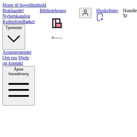
Hopp til hovedinnhold
Bokhandel
Bibliotekenes
Huskelister
Handle
Nyhetskatalog
Kulturfondbøker
Tjenester
Arrangementer
Om oss
Hjelp
og kontakt
Åpne
hovedmeny