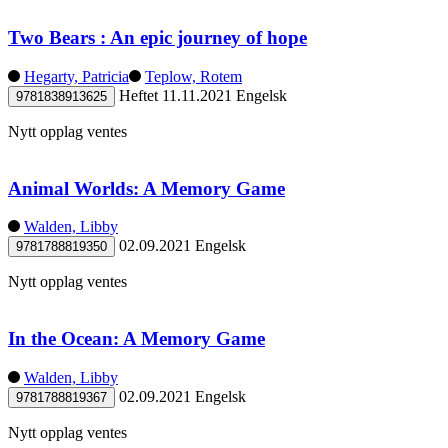
Two Bears : An epic journey of hope
Hegarty, Patricia
Teplow, Rotem
Heftet
11.11.2021
Engelsk
9781838913625
Nytt opplag ventes
Animal Worlds: A Memory Game
Walden, Libby
02.09.2021
Engelsk
9781788819350
Nytt opplag ventes
In the Ocean: A Memory Game
Walden, Libby
02.09.2021
Engelsk
9781788819367
Nytt opplag ventes