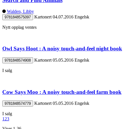
Search and Find Animals
Walden, Libby
Kartonert
04.07.2016
Engelsk
9781848575097
Nytt opplag ventes
Owl Says Hoot : A noisy touch-and-feel night book
Kartonert
05.05.2016
Engelsk
9781848574908
I salg
Cow Says Moo : A noisy touch-and-feel farm book
Kartonert
05.05.2016
Engelsk
9781848574779
I salg
1
2
3
Viser 1-36