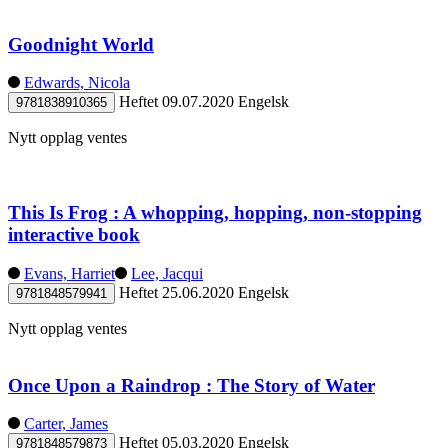
Goodnight World
Edwards, Nicola
Heftet
09.07.2020
Engelsk
9781838910365
Nytt opplag ventes
This Is Frog : A whopping, hopping, non-stopping
interactive book
Evans, Harriet
Lee, Jacqui
Heftet
25.06.2020
Engelsk
9781848579941
Nytt opplag ventes
Once Upon a Raindrop : The Story of Water
Carter, James
Heftet
05.03.2020
Engelsk
9781848579873