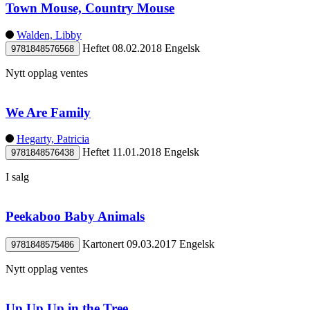
Town Mouse, Country Mouse
Walden, Libby
Heftet
08.02.2018
Engelsk
9781848576568
Nytt opplag ventes
We Are Family
Hegarty, Patricia
Heftet
11.01.2018
Engelsk
9781848576438
I salg
Peekaboo Baby Animals
Kartonert
09.03.2017
Engelsk
9781848575486
Nytt opplag ventes
Up Up Up in the Tree