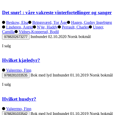
Det snør! : våre vakreste vinterfortellinger og sanger
Beskow, Elsa
Bringsværd, Tor Åge
Hagen, Gudny Ingebjørg
Lindgren, Astrid
N'jie, Haddy
Perrault, Charles
Unger,
Camilla
Vidnes-Kopperud, Bodil
Innbundet
02.10.2020
Norsk bokmål
9788202673277
I salg
Hvilket kjæledyr?
Valgermo, Finn
Bok med lyd
Innbundet
01.10.2019
Norsk bokmål
9788281033535
I salg
Hvilket husdyr?
Valgermo, Finn
Bok med lyd
Innbundet
01.10.2019
Norsk bokmål
9788281033542