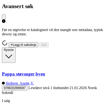
Avansert søk
Før en utgivelse er katalogisert vil den mangle noe metadata, typisk
dewey og emne.
Legg til søkelinje
Søk
Nyeste
Pappa støvsuger byen
Heiberg, Anette V.
Leseløve nivå 1
Innbundet
21.01.2026
Norsk
9788202899097
bokmål
I salg