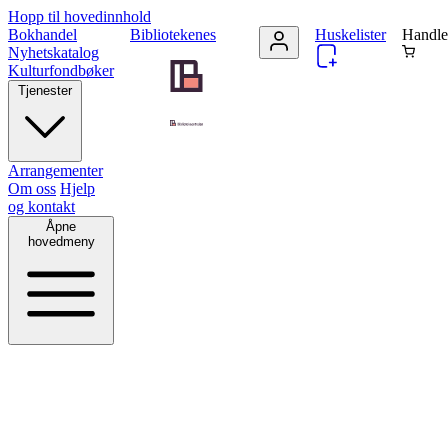
Hopp til hovedinnhold
Bokhandel
Bibliotekenes
Huskelister
Handle
Nyhetskatalog
Kulturfondbøker
Tjenester
Arrangementer
Om oss
Hjelp
og kontakt
Åpne
hovedmeny