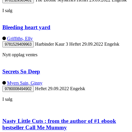
9781529363401
I salg
Bleeding heart yard
Griffiths, Elly
Harbinder Kaur 3
Heftet
29.09.2022
Engelsk
9781529409963
Nytt opplag ventes
Secrets So Deep
Myers Sain, Ginny
Heftet
29.09.2022
Engelsk
9780008494902
I salg
Nasty Little Cuts : from the author of #1 ebook
bestseller Call Me Mummy