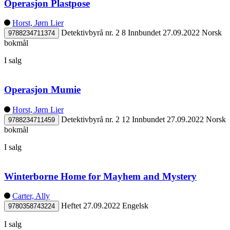
Operasjon Plastpose
Horst, Jørn Lier
Detektivbyrå nr. 2 8
Innbundet
27.09.2022
Norsk
9788234711374
bokmål
I salg
Operasjon Mumie
Horst, Jørn Lier
Detektivbyrå nr. 2 12
Innbundet
27.09.2022
Norsk
9788234711459
bokmål
I salg
Winterborne Home for Mayhem and Mystery
Carter, Ally
Heftet
27.09.2022
Engelsk
9780358743224
I salg