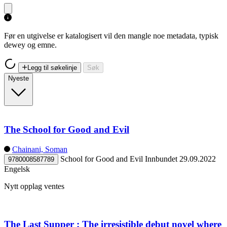
Før en utgivelse er katalogisert vil den mangle noe metadata, typisk
dewey og emne.
Legg til søkelinje
Søk
Nyeste
The School for Good and Evil
Chainani, Soman
School for Good and Evil
Innbundet
29.09.2022
9780008587789
Engelsk
Nytt opplag ventes
The Last Supper : The irresistible debut novel where