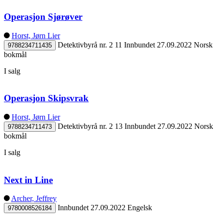
Operasjon Sjørøver
Horst, Jørn Lier
Detektivbyrå nr. 2 11
Innbundet
27.09.2022
Norsk
9788234711435
bokmål
I salg
Operasjon Skipsvrak
Horst, Jørn Lier
Detektivbyrå nr. 2 13
Innbundet
27.09.2022
Norsk
9788234711473
bokmål
I salg
Next in Line
Archer, Jeffrey
Innbundet
27.09.2022
Engelsk
9780008526184