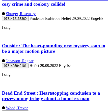
cosy crime and cookery collide!
Shrager, Rosemary
Prudence Bulstrode
Heftet
29.09.2022
Engelsk
9781472135360
I salg
Outside : The heart-pounding new mystery soon to
be a major motion picture
Jonasson, Ragnar
Heftet
29.09.2022
Engelsk
9781405949101
I salg
Dead End Street : Heartstopping conclusion to a
prizewinning trilogy about a homeless man
Wood, Trevor