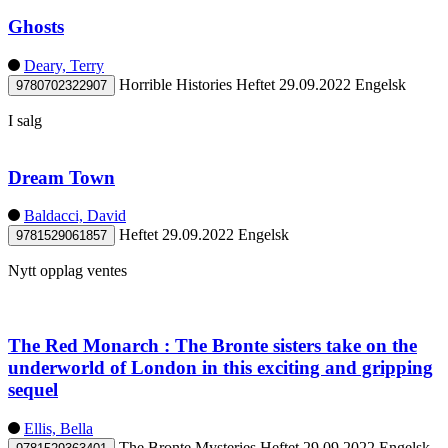
Ghosts
Deary, Terry
Horrible Histories
Heftet
29.09.2022
Engelsk
9780702322907
I salg
Dream Town
Baldacci, David
Heftet
29.09.2022
Engelsk
9781529061857
Nytt opplag ventes
The Red Monarch : The Bronte sisters take on the
underworld of London in this exciting and gripping
sequel
Ellis, Bella
The Bronte Mysteries
Heftet
29.09.2022
Engelsk