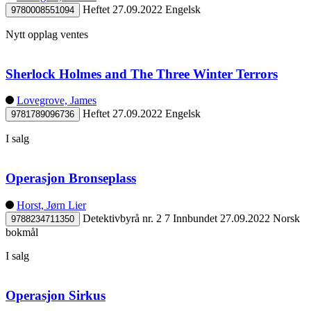
Heftet
27.09.2022
Engelsk
9780008551094
Nytt opplag ventes
Sherlock Holmes and The Three Winter Terrors
Lovegrove, James
Heftet
27.09.2022
Engelsk
9781789096736
I salg
Operasjon Bronseplass
Horst, Jørn Lier
Detektivbyrå nr. 2 7
Innbundet
27.09.2022
Norsk
9788234711350
bokmål
I salg
Operasjon Sirkus