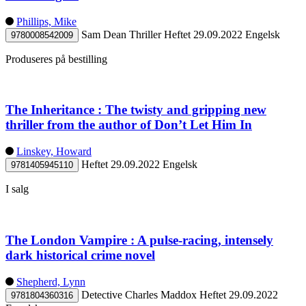
Phillips, Mike
Sam Dean Thriller
Heftet
29.09.2022
Engelsk
9780008542009
Produseres på bestilling
The Inheritance : The twisty and gripping new
thriller from the author of Don’t Let Him In
Linskey, Howard
Heftet
29.09.2022
Engelsk
9781405945110
I salg
The London Vampire : A pulse-racing, intensely
dark historical crime novel
Shepherd, Lynn
Detective Charles Maddox
Heftet
29.09.2022
9781804360316