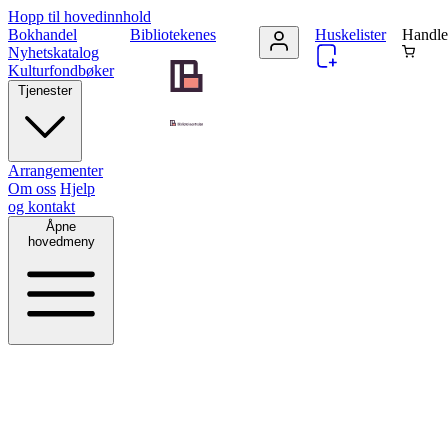
Hopp til hovedinnhold
Bokhandel
Bibliotekenes
Huskelister
Handle
Nyhetskatalog
Kulturfondbøker
Tjenester
Arrangementer
Om oss
Hjelp
og kontakt
Åpne
hovedmeny