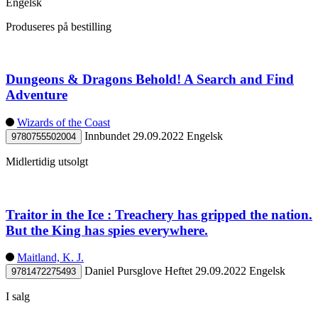
Engelsk
Produseres på bestilling
Dungeons & Dragons Behold! A Search and Find
Adventure
Wizards of the Coast
Innbundet
29.09.2022
Engelsk
9780755502004
Midlertidig utsolgt
Traitor in the Ice : Treachery has gripped the nation.
But the King has spies everywhere.
Maitland, K. J.
Daniel Pursglove
Heftet
29.09.2022
Engelsk
9781472275493
I salg