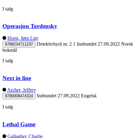
I salg
Operasjon Tordensky
Horst, Jørn Lier
Detektivbyrå nr. 2 1
Innbundet
27.09.2022
Norsk
9788234711237
bokmål
I salg
Next in line
Archer, Jeffrey
Innbundet
27.09.2022
Engelsk
9780008474324
I salg
Lethal Game
Gallagher, Charlie