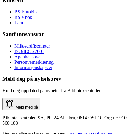
Konsern
BS Eurobib
BS e-bok
Lære
Samfunnsansvar
Miljøsertifiseringer
ISO/IEC 27001
Åpenhetsloven
Personvernerklæring
Informasjonskapsler
Meld deg på nyhetsbrev
Hold deg oppdatert på nyheter fra Biblioteksentralen.
Meld meg på
Biblioteksentralen SA, Pb. 24 Alnabru, 0614 OSLO | Org.nr: 910
568 183
Denne nettsiden benytter cookies.
Les mer om cookies her.