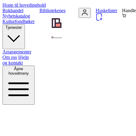
Hopp til hovedinnhold
Bokhandel
Bibliotekenes
Huskelister
Handle
Nyhetskatalog
Kulturfondbøker
Tjenester
Arrangementer
Om oss
Hjelp
og kontakt
Åpne
hovedmeny